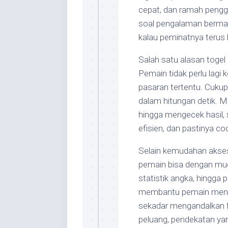
cepat, dan ramah pengg
soal pengalaman berma
kalau peminatnya terus
Salah satu alasan togel
Pemain tidak perlu lagi
pasaran tertentu. Cukup
dalam hitungan detik. M
hingga mengecek hasil, 
efisien, dan pastinya c
Selain kemudahan akses, f
pemain bisa dengan mu
statistik angka, hingga p
membantu pemain menga
sekadar mengandalkan f
peluang, pendekatan yan