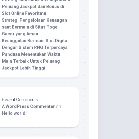
Peluang Jackpot dan Bonus di
Slot Online Favoritmu
Strategi Pengelolaan Keuangan
saat Bermain di Situs Togel
Gacor yang Aman
Keunggulan Bermain Slot Digital
Dengan Sistem RNG Terpercaya
Panduan Menentukan Waktu
Main Terbaik Untuk Peluang
Jackpot Lebih Tinggi
Recent Comments
A WordPress Commenter
on
Hello world!