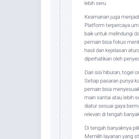
lebih seru.
Keamanan juga menjadi 
Platform terpercaya u
baik untuk melindungi da
pemain bisa fokus meni
hasil dan kejelasan atu
diperhatikan oleh penyed
Dari sisi hiburan, toge
Setiap pasaran punya kar
pemain bisa menyesuai
main santai atau lebih s
diatur sesuai gaya bermai
relevan di tengah banyakn
Di tengah banyaknya pili
Memilih layanan yang st