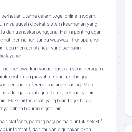
perhatian utama dalam togel online modern.
mumnya sudah dibekali sistem keamanan yang
ta dan transaksi pengguna. Hal ini penting agar
kmati permainan tanpa waswas. Transparansi
ran juga menjadi standar yang semakin
ia layanan.
l online menawarkan variasi pasaran yang beragam.
akteristik dan jadwal tersendiri, sehingga
kan dengan preferensi masing-masing. Mau
erius dengan strategi tertentu, semuanya bisa
n. Fleksibilitas inilah yang bikin togel tetap
ya pilihan hiburan digital lain.
han platform, penting bagi pemain untuk selektif.
abil, informatif, dan mudah digunakan akan