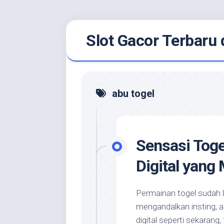
Skip
Slot Gacor Terbaru
to
content
abu togel
Sensasi Toge
Digital yang
Permainan togel sudah l
mengandalkan insting, an
digital seperti sekarang,