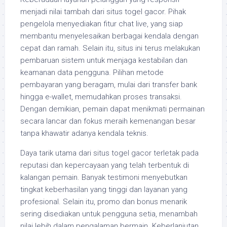
menjadi nilai tambah dari situs togel gacor. Pihak
pengelola menyediakan fitur chat live, yang siap
membantu menyelesaikan berbagai kendala dengan
cepat dan ramah. Selain itu, situs ini terus melakukan
pembaruan sistem untuk menjaga kestabilan dan
keamanan data pengguna. Pilihan metode
pembayaran yang beragam, mulai dari transfer bank
hingga e-wallet, memudahkan proses transaksi.
Dengan demikian, pemain dapat menikmati permainan
secara lancar dan fokus meraih kemenangan besar
tanpa khawatir adanya kendala teknis.
Daya tarik utama dari situs togel gacor terletak pada
reputasi dan kepercayaan yang telah terbentuk di
kalangan pemain. Banyak testimoni menyebutkan
tingkat keberhasilan yang tinggi dan layanan yang
profesional. Selain itu, promo dan bonus menarik
sering disediakan untuk pengguna setia, menambah
nilai lebih dalam pengalaman bermain. Keberlanjutan