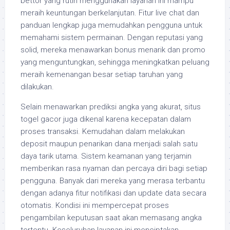
bettor yang rutin menggunakan layanan ini mampu
meraih keuntungan berkelanjutan. Fitur live chat dan
panduan lengkap juga memudahkan pengguna untuk
memahami sistem permainan. Dengan reputasi yang
solid, mereka menawarkan bonus menarik dan promo
yang menguntungkan, sehingga meningkatkan peluang
meraih kemenangan besar setiap taruhan yang
dilakukan.
Selain menawarkan prediksi angka yang akurat, situs
togel gacor juga dikenal karena kecepatan dalam
proses transaksi. Kemudahan dalam melakukan
deposit maupun penarikan dana menjadi salah satu
daya tarik utama. Sistem keamanan yang terjamin
memberikan rasa nyaman dan percaya diri bagi setiap
pengguna. Banyak dari mereka yang merasa terbantu
dengan adanya fitur notifikasi dan update data secara
otomatis. Kondisi ini mempercepat proses
pengambilan keputusan saat akan memasang angka