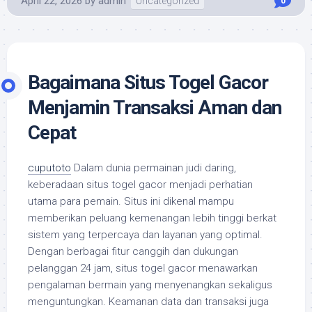
April 22, 2026
by
admin
Uncategorized
0
Bagaimana Situs Togel Gacor
Menjamin Transaksi Aman dan
Cepat
cuputoto
Dalam dunia permainan judi daring,
keberadaan situs togel gacor menjadi perhatian
utama para pemain. Situs ini dikenal mampu
memberikan peluang kemenangan lebih tinggi berkat
sistem yang terpercaya dan layanan yang optimal.
Dengan berbagai fitur canggih dan dukungan
pelanggan 24 jam, situs togel gacor menawarkan
pengalaman bermain yang menyenangkan sekaligus
menguntungkan. Keamanan data dan transaksi juga