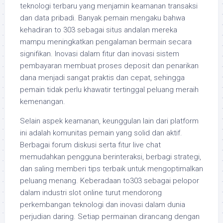
teknologi terbaru yang menjamin keamanan transaksi
dan data pribadi. Banyak pemain mengaku bahwa
kehadiran to 303 sebagai situs andalan mereka
mampu meningkatkan pengalaman bermain secara
signifikan. Inovasi dalam fitur dan inovasi sistem
pembayaran membuat proses deposit dan penarikan
dana menjadi sangat praktis dan cepat, sehingga
pemain tidak perlu khawatir tertinggal peluang meraih
kemenangan.
Selain aspek keamanan, keunggulan lain dari platform
ini adalah komunitas pemain yang solid dan aktif.
Berbagai forum diskusi serta fitur live chat
memudahkan pengguna berinteraksi, berbagi strategi,
dan saling memberi tips terbaik untuk mengoptimalkan
peluang menang. Keberadaan to303 sebagai pelopor
dalam industri slot online turut mendorong
perkembangan teknologi dan inovasi dalam dunia
perjudian daring. Setiap permainan dirancang dengan