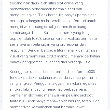
sedang naik daun ialah situs slot online yang
menawarkan pengalaman bermain seru dan
menguntungkan. Tidak heran jika banyak pemain dari
berbagai kalangan mulai beralih ke platform ini untuk
mengisi waktu luang sekaligus meraih peluang
kemenangan besar. Salah satu merek yang tengah
populer ialah to303, dikenal karena kualitas permainan
serta layanan pelanggan yang profesional dan
responsif. Dengan berbagai fitur menarik dan tampilan
visual yang memukau, to303 mampu menarik perhatian
banyak penggemar judi daring dari berbagai usia.
Keunggulan utama dari slot online di platform
to303
terletak pada kemudahan akses dan variasi permainan
yang lengkap. Pengguna tinggal melakukan registrasi
singkat, lalu langsung menikmati berbagai jenis
permainan slot yang menawarkan peluang jackpot
fantastis. Tidak hanya menawarkan hiburan, tetapi juga
memberikan kenyamanan saat bermain lewat