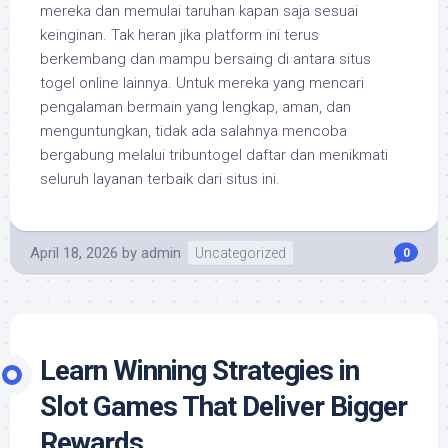
mereka dan memulai taruhan kapan saja sesuai
keinginan. Tak heran jika platform ini terus
berkembang dan mampu bersaing di antara situs
togel online lainnya. Untuk mereka yang mencari
pengalaman bermain yang lengkap, aman, dan
menguntungkan, tidak ada salahnya mencoba
bergabung melalui tribuntogel daftar dan menikmati
seluruh layanan terbaik dari situs ini.
April 18, 2026
by
admin
Uncategorized
0
Learn Winning Strategies in
Slot Games That Deliver Bigger
Rewards