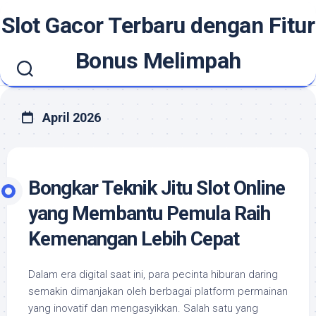
Skip
Slot Gacor Terbaru dengan Fitur
to
content
Bonus Melimpah
April 2026
Bongkar Teknik Jitu Slot Online
yang Membantu Pemula Raih
Kemenangan Lebih Cepat
Dalam era digital saat ini, para pecinta hiburan daring
semakin dimanjakan oleh berbagai platform permainan
yang inovatif dan mengasyikkan. Salah satu yang