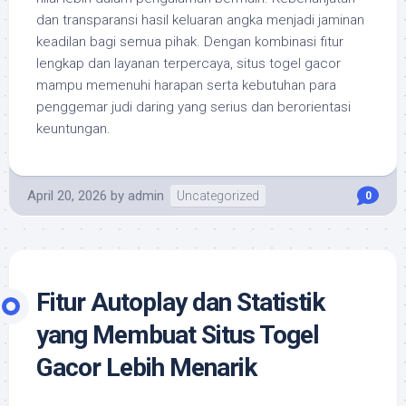
dan transparansi hasil keluaran angka menjadi jaminan
keadilan bagi semua pihak. Dengan kombinasi fitur
lengkap dan layanan terpercaya, situs togel gacor
mampu memenuhi harapan serta kebutuhan para
penggemar judi daring yang serius dan berorientasi
keuntungan.
April 20, 2026
by
admin
Uncategorized
0
Fitur Autoplay dan Statistik
yang Membuat Situs Togel
Gacor Lebih Menarik