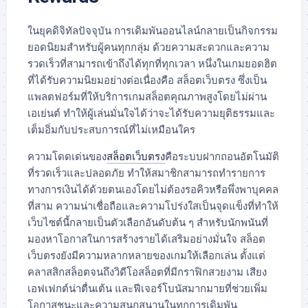
ในยุคดิจิทัลปัจจุบัน การเดิมพันออนไลน์กลายเป็นกิจกรรม
ยอดนิยมสำหรับผู้คนทุกกลุ่ม ด้วยความสะดวกและความ
รวดเร็วที่สามารถเข้าถึงได้ทุกที่ทุกเวลา หนึ่งในเกมยอดฮิต
ที่ได้รับความนิยมอย่างต่อเนื่องคือ สล็อตเว็บตรง ซึ่งเป็น
แพลตฟอร์มที่ให้บริการเกมสล็อตคุณภาพสูงโดยไม่ผ่าน
เอเย่นต์ ทำให้ผู้เล่นมั่นใจได้ว่าจะได้รับความยุติธรรมและ
เต็มอิ่มกับประสบการณ์ที่ไม่เหมือนใคร
ความโดดเด่นของ
สล็อตเว็บตรง
คือระบบฝากถอนอัตโนมัติ
ที่รวดเร็วและปลอดภัย ทำให้สมาชิกสามารถทำรายการ
ทางการเงินได้ด้วยตนเองโดยไม่ต้องรอคิวหรือพึ่งพาบุคคล
ที่สาม ความน่าเชื่อถือและความโปร่งใสเป็นจุดแข็งที่ทำให้
เว็บไซต์นี้กลายเป็นตัวเลือกอันดับต้น ๆ สำหรับนักพนันที่
มองหาโอกาสในการสร้างรายได้เสริมอย่างมั่นใจ สล็อต
เว็บตรงยังมีความหลากหลายของเกมให้เลือกเล่น ตั้งแต่
คลาสสิกสล็อตจนถึงวิดีโอสล็อตที่มีกราฟิกสวยงาม เสียง
เอฟเฟกต์น่าตื่นเต้น และฟีเจอร์โบนัสมากมายที่ช่วยเพิ่ม
โอกาสชนะและความสนุกสนานในทุกการเดิมพัน