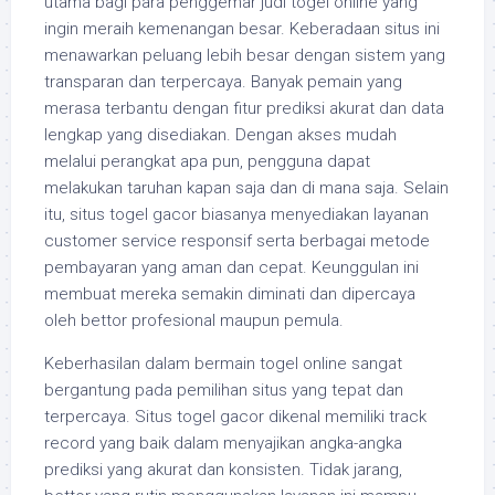
utama bagi para penggemar judi togel online yang
ingin meraih kemenangan besar. Keberadaan situs ini
menawarkan peluang lebih besar dengan sistem yang
transparan dan terpercaya. Banyak pemain yang
merasa terbantu dengan fitur prediksi akurat dan data
lengkap yang disediakan. Dengan akses mudah
melalui perangkat apa pun, pengguna dapat
melakukan taruhan kapan saja dan di mana saja. Selain
itu, situs togel gacor biasanya menyediakan layanan
customer service responsif serta berbagai metode
pembayaran yang aman dan cepat. Keunggulan ini
membuat mereka semakin diminati dan dipercaya
oleh bettor profesional maupun pemula.
Keberhasilan dalam bermain togel online sangat
bergantung pada pemilihan situs yang tepat dan
terpercaya. Situs togel gacor dikenal memiliki track
record yang baik dalam menyajikan angka-angka
prediksi yang akurat dan konsisten. Tidak jarang,