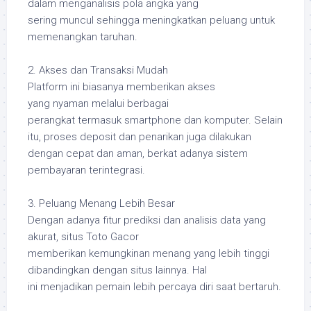
dalam menganalisis pola angka yang
sering muncul sehingga meningkatkan peluang untuk
memenangkan taruhan.
2. Akses dan Transaksi Mudah
Platform ini biasanya memberikan akses
yang nyaman melalui berbagai
perangkat termasuk smartphone dan komputer. Selain
itu, proses deposit dan penarikan juga dilakukan
dengan cepat dan aman, berkat adanya sistem
pembayaran terintegrasi.
3. Peluang Menang Lebih Besar
Dengan adanya fitur prediksi dan analisis data yang
akurat, situs Toto Gacor
memberikan kemungkinan menang yang lebih tinggi
dibandingkan dengan situs lainnya. Hal
ini menjadikan pemain lebih percaya diri saat bertaruh.