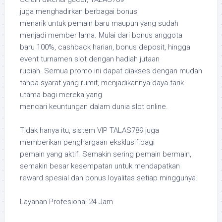
juga menghadirkan berbagai bonus
menarik untuk pemain baru maupun yang sudah
menjadi member lama. Mulai dari bonus anggota
baru 100%, cashback harian, bonus deposit, hingga
event turnamen slot dengan hadiah jutaan
rupiah. Semua promo ini dapat diakses dengan mudah
tanpa syarat yang rumit, menjadikannya daya tarik
utama bagi mereka yang
mencari keuntungan dalam dunia slot online.
Tidak hanya itu, sistem VIP TALAS789 juga
memberikan penghargaan eksklusif bagi
pemain yang aktif. Semakin sering pemain bermain,
semakin besar kesempatan untuk mendapatkan
reward spesial dan bonus loyalitas setiap minggunya.
Layanan Profesional 24 Jam