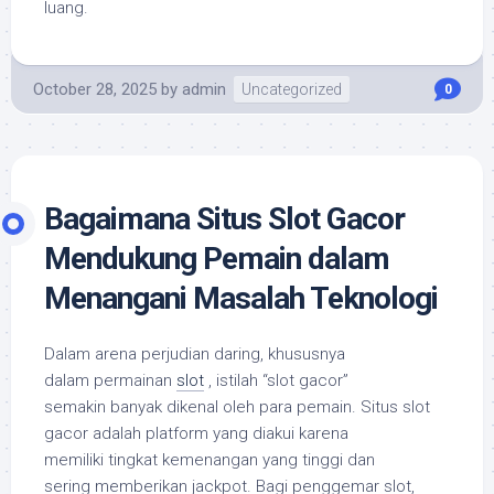
luang.
October 28, 2025
by
admin
Uncategorized
0
Bagaimana Situs Slot Gacor
Mendukung Pemain dalam
Menangani Masalah Teknologi
Dalam arena perjudian daring, khususnya
dalam permainan
slot
, istilah “slot gacor”
semakin banyak dikenal oleh para pemain. Situs slot
gacor adalah platform yang diakui karena
memiliki tingkat kemenangan yang tinggi dan
sering memberikan jackpot. Bagi penggemar slot,