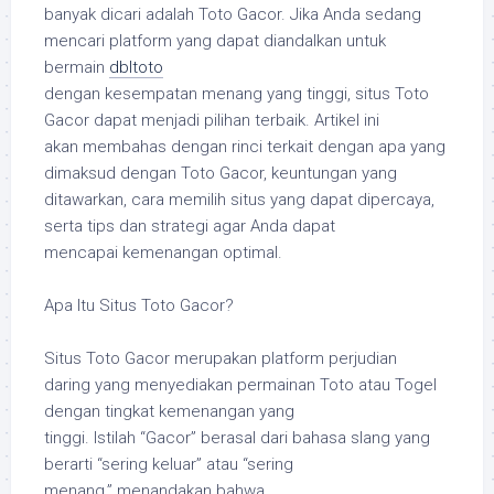
banyak dicari adalah Toto Gacor. Jika Anda sedang
mencari platform yang dapat diandalkan untuk
bermain
dbltoto
dengan kesempatan menang yang tinggi, situs Toto
Gacor dapat menjadi pilihan terbaik. Artikel ini
akan membahas dengan rinci terkait dengan apa yang
dimaksud dengan Toto Gacor, keuntungan yang
ditawarkan, cara memilih situs yang dapat dipercaya,
serta tips dan strategi agar Anda dapat
mencapai kemenangan optimal.
Apa Itu Situs Toto Gacor?
Situs Toto Gacor merupakan platform perjudian
daring yang menyediakan permainan Toto atau Togel
dengan tingkat kemenangan yang
tinggi. Istilah “Gacor” berasal dari bahasa slang yang
berarti “sering keluar” atau “sering
menang,” menandakan bahwa