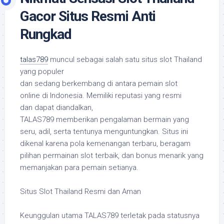
Gacor Situs Resmi Anti
Rungkad
talas789
muncul sebagai salah satu situs slot Thailand
yang populer
dan sedang berkembang di antara pemain slot
online di Indonesia. Memiliki reputasi yang resmi
dan dapat diandalkan,
TALAS789 memberikan pengalaman bermain yang
seru, adil, serta tentunya menguntungkan. Situs ini
dikenal karena pola kemenangan terbaru, beragam
pilihan permainan slot terbaik, dan bonus menarik yang
memanjakan para pemain setianya.
Situs Slot Thailand Resmi dan Aman
Keunggulan utama TALAS789 terletak pada statusnya