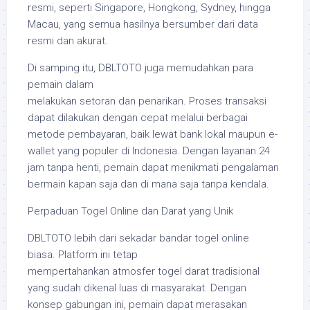
resmi, seperti Singapore, Hongkong, Sydney, hingga
Macau, yang semua hasilnya bersumber dari data
resmi dan akurat.
Di samping itu, DBLTOTO juga memudahkan para
pemain dalam
melakukan setoran dan penarikan. Proses transaksi
dapat dilakukan dengan cepat melalui berbagai
metode pembayaran, baik lewat bank lokal maupun e-
wallet yang populer di Indonesia. Dengan layanan 24
jam tanpa henti, pemain dapat menikmati pengalaman
bermain kapan saja dan di mana saja tanpa kendala.
Perpaduan Togel Online dan Darat yang Unik
DBLTOTO lebih dari sekadar bandar togel online
biasa. Platform ini tetap
mempertahankan atmosfer togel darat tradisional
yang sudah dikenal luas di masyarakat. Dengan
konsep gabungan ini, pemain dapat merasakan