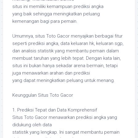
situs ini memiliki kemampuan prediksi angka
yang baik sehingga meningkatkan peluang
kemenangan bagi para pemain.
Umumnya, situs Toto Gacor menyajikan berbagai fitur
seperti prediksi angka, data keluaran hk, keluaran sgp,
dan analisis statistik yang membantu pemain dalam
membuat taruhan yang lebih tepat. Dengan kata lain,
situs ini bukan hanya sekadar arena bermain, tetapi
juga menawarkan arahan dan prediksi
yang dapat meningkatkan peluang untuk menang.
Keunggulan Situs Toto Gacor
1. Prediksi Tepat dan Data Komprehensif
Situs Toto Gacor menawarkan prediksi angka yang
didukung oleh data
statistik yang lengkap. Ini sangat membantu pemain