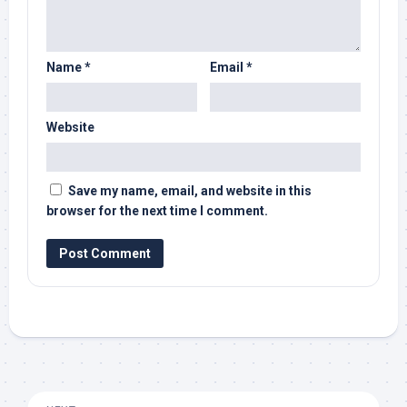
Name
*
Email
*
Website
Save my name, email, and website in this
browser for the next time I comment.