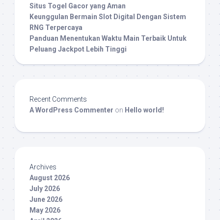
Situs Togel Gacor yang Aman
Keunggulan Bermain Slot Digital Dengan Sistem
RNG Terpercaya
Panduan Menentukan Waktu Main Terbaik Untuk
Peluang Jackpot Lebih Tinggi
Recent Comments
A WordPress Commenter
on
Hello world!
Archives
August 2026
July 2026
June 2026
May 2026