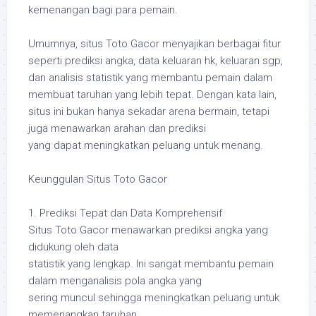
kemenangan bagi para pemain.
Umumnya, situs Toto Gacor menyajikan berbagai fitur
seperti prediksi angka, data keluaran hk, keluaran sgp,
dan analisis statistik yang membantu pemain dalam
membuat taruhan yang lebih tepat. Dengan kata lain,
situs ini bukan hanya sekadar arena bermain, tetapi
juga menawarkan arahan dan prediksi
yang dapat meningkatkan peluang untuk menang.
Keunggulan Situs Toto Gacor
1. Prediksi Tepat dan Data Komprehensif
Situs Toto Gacor menawarkan prediksi angka yang
didukung oleh data
statistik yang lengkap. Ini sangat membantu pemain
dalam menganalisis pola angka yang
sering muncul sehingga meningkatkan peluang untuk
memenangkan taruhan.