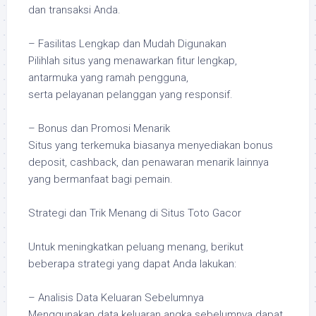
dan transaksi Anda.
– Fasilitas Lengkap dan Mudah Digunakan
Pilihlah situs yang menawarkan fitur lengkap,
antarmuka yang ramah pengguna,
serta pelayanan pelanggan yang responsif.
– Bonus dan Promosi Menarik
Situs yang terkemuka biasanya menyediakan bonus
deposit, cashback, dan penawaran menarik lainnya
yang bermanfaat bagi pemain.
Strategi dan Trik Menang di Situs Toto Gacor
Untuk meningkatkan peluang menang, berikut
beberapa strategi yang dapat Anda lakukan:
– Analisis Data Keluaran Sebelumnya
Menggunakan data keluaran angka sebelumnya dapat