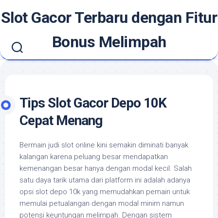
Skip
Slot Gacor Terbaru dengan Fitur
to
content
Bonus Melimpah
Tips Slot Gacor Depo 10K
Cepat Menang
Bermain judi slot online kini semakin diminati banyak
kalangan karena peluang besar mendapatkan
kemenangan besar hanya dengan modal kecil. Salah
satu daya tarik utama dari platform ini adalah adanya
opsi slot depo 10k yang memudahkan pemain untuk
memulai petualangan dengan modal minim namun
potensi keuntungan melimpah. Dengan sistem