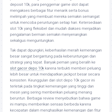
deposit 10k, para penggemar game slot dapat
mengakses berbagai fitur menarik serta bonus
melimpah yang membuat mereka semakin semangat
untuk mencoba peruntungan setiap hari. Ketersediaan
slot 10k yang fleksibel dan mudah diakses menjadikan
pengalaman bermain semakin menyenangkan
sekaligus menguntungkan.
Tak dapat dipungkiri, keberhasilan meraih kemenangan
besar sangat bergantung pada keberuntungan dan
strategi yang tepat. Banyak pemain yang beralih ke
slot gacor depo 10k
karena terbukti memberi peluang
lebih besar untuk mendapatkan jackpot besar secara
konsisten. Keunggulan dari slot depo 10k gacor ini
terletak pada tingkat kemenangan yang tinggi dan
mesin yang sering memberikan peluang menang
beruntun. Berbagai review menyebutkan bahwa game
ini mampu memberikan sensasi berbeda karena
kecepatan dalam menghasilkan kemenangan dan fitur