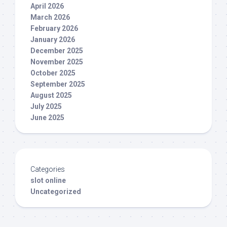
April 2026
March 2026
February 2026
January 2026
December 2025
November 2025
October 2025
September 2025
August 2025
July 2025
June 2025
Categories
slot online
Uncategorized