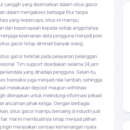
ur canggih yang disematkan dalam situs gacor
n dalam mengakses berbagai fitur tanpa
asi yang terpercaya, situs ini mampu
 dan kepercayaan kepada setiap anggotanya.
 menjaga keamanan data pengguna menjadi poin
tus gacor tetap diminati banyak orang.
itus gacor terletak pada pelayanan pelanggan
esional. Tim support disediakan selama 24 jam
 kendala yang dihadapi pengguna. Selain itu,
es transaksi juga menjadi nilai tambah, sehingga
at melakukan deposit maupun withdraw.
 diterapkan untuk melindungi informasi pribadi
ri ancaman pihak ketiga. Dengan berbagai
ukan, situs gacor mampu bersaing di industri judi
fair. Hal ini membuatnya tetap menjadi pilihan
 ingin merasakan sensasi kemenangan nyata.