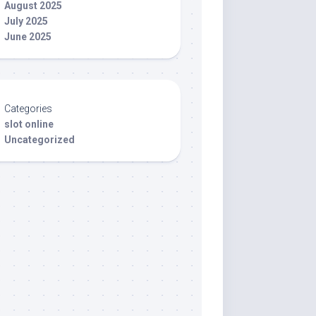
August 2025
July 2025
June 2025
Categories
slot online
Uncategorized