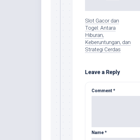
Slot Gacor dan
Togel: Antara
Hiburan,
Keberuntungan, dan
Strategi Cerdas
Leave a Reply
Comment
*
Name
*