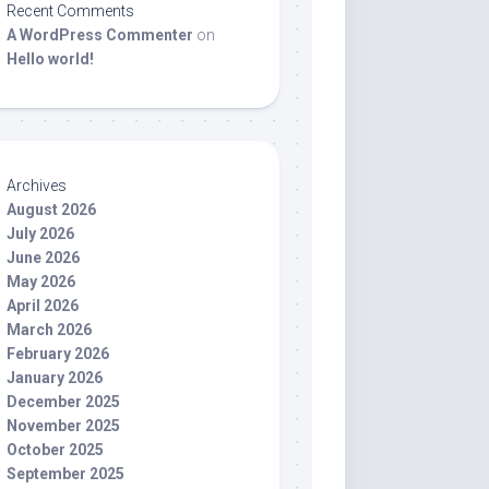
Recent Comments
A WordPress Commenter
on
Hello world!
Archives
August 2026
July 2026
June 2026
May 2026
April 2026
March 2026
February 2026
January 2026
December 2025
November 2025
October 2025
September 2025