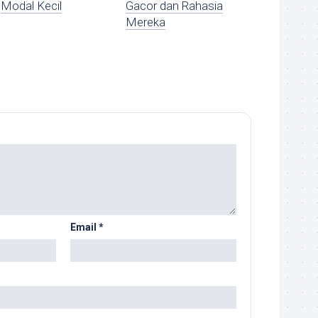
Modal Kecil
Gacor dan Rahasia
Mereka
Email
*