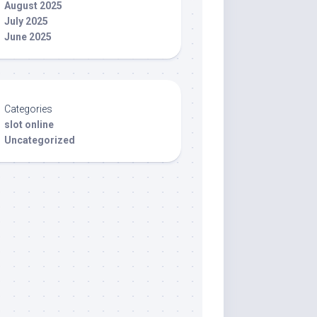
August 2025
July 2025
June 2025
Categories
slot online
Uncategorized