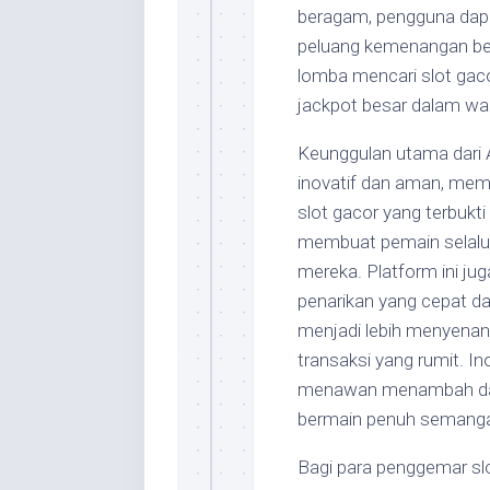
beragam, pengguna dapa
peluang kemenangan bes
lomba mencari slot gacor
jackpot besar dalam wak
Keunggulan utama dari A
inovatif dan aman, mem
slot gacor yang terbuk
membuat pemain selalu
mereka. Platform ini j
penarikan yang cepat d
menjadi lebih menyenan
transaksi yang rumit. In
menawan menambah daya 
bermain penuh semanga
Bagi para penggemar sl