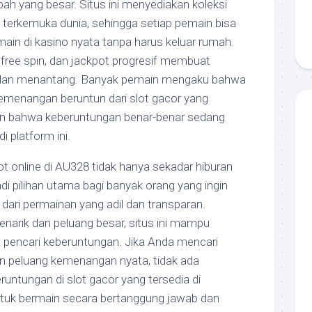
bah yang besar. Situs ini menyediakan koleksi
 terkemuka dunia, sehingga setiap pemain bisa
in di kasino nyata tanpa harus keluar rumah.
s, free spin, dan jackpot progresif membuat
 dan menantang. Banyak pemain mengaku bahwa
menangan beruntun dari slot gacor yang
an bahwa keberuntungan benar-benar sedang
i platform ini.
ot online di AU328 tidak hanya sekadar hiburan
adi pilihan utama bagi banyak orang yang ingin
ari permainan yang adil dan transparan.
enarik dan peluang besar, situs ini mampu
pencari keberuntungan. Jika Anda mencari
 peluang kemenangan nyata, tidak ada
ntungan di slot gacor yang tersedia di
untuk bermain secara bertanggung jawab dan