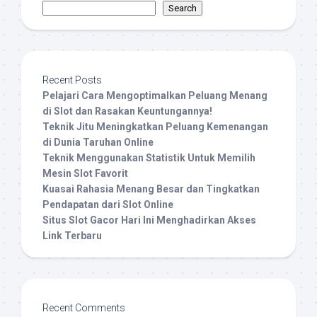
Search
Recent Posts
Pelajari Cara Mengoptimalkan Peluang Menang
di Slot dan Rasakan Keuntungannya!
Teknik Jitu Meningkatkan Peluang Kemenangan
di Dunia Taruhan Online
Teknik Menggunakan Statistik Untuk Memilih
Mesin Slot Favorit
Kuasai Rahasia Menang Besar dan Tingkatkan
Pendapatan dari Slot Online
Situs Slot Gacor Hari Ini Menghadirkan Akses
Link Terbaru
Recent Comments