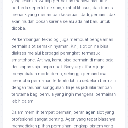
yang kekinian. Setiap permainan menawarkan fitur
berbeda seperti free spin, simbol khusus, dan bonus
menarik yang menambah keseruan. Jadi, pemain tidak
akan mudah bosan karena selalu ada hal baru untuk
dicoba.
Perkembangan teknologi juga membuat pengalaman
bermain slot semakin nyaman. Kini, slot online bisa
diakses melalui berbagai perangkat, termasuk
smartphone. Artinya, kamu bisa bermain di mana saja
dan kapan saja tanpa ribet. Banyak platform juga
menyediakan mode demo, sehingga pemain bisa
mencoba permainan terlebih dahulu sebelum bermain
dengan taruhan sungguhan. Ini jelas jadi nilai tambah,
terutama bagi pemula yang ingin mengenal permainan
lebih dalam.
Dalam memilih tempat bermain, peran
agen slot
yang
profesional sangat penting. Agen yang tepat biasanya
menyediakan pilihan permainan lengkap, sistem yang