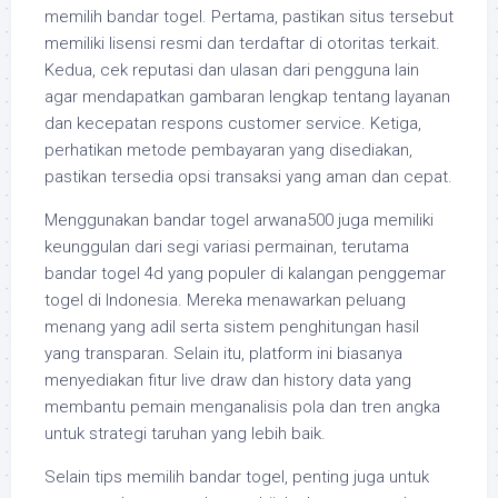
memilih bandar togel. Pertama, pastikan situs tersebut
memiliki lisensi resmi dan terdaftar di otoritas terkait.
Kedua, cek reputasi dan ulasan dari pengguna lain
agar mendapatkan gambaran lengkap tentang layanan
dan kecepatan respons customer service. Ketiga,
perhatikan metode pembayaran yang disediakan,
pastikan tersedia opsi transaksi yang aman dan cepat.
Menggunakan bandar togel arwana500 juga memiliki
keunggulan dari segi variasi permainan, terutama
bandar togel 4d yang populer di kalangan penggemar
togel di Indonesia. Mereka menawarkan peluang
menang yang adil serta sistem penghitungan hasil
yang transparan. Selain itu, platform ini biasanya
menyediakan fitur live draw dan history data yang
membantu pemain menganalisis pola dan tren angka
untuk strategi taruhan yang lebih baik.
Selain tips memilih bandar togel, penting juga untuk