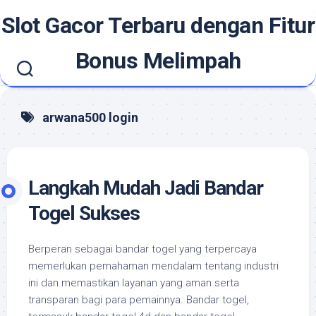
Skip
Slot Gacor Terbaru dengan Fitur
to
content
Bonus Melimpah
arwana500 login
Langkah Mudah Jadi Bandar
Togel Sukses
Berperan sebagai bandar togel yang terpercaya
memerlukan pemahaman mendalam tentang industri
ini dan memastikan layanan yang aman serta
transparan bagi para pemainnya. Bandar togel,