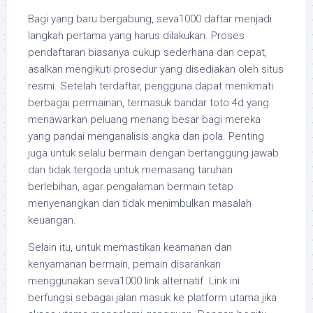
Bagi yang baru bergabung, seva1000 daftar menjadi
langkah pertama yang harus dilakukan. Proses
pendaftaran biasanya cukup sederhana dan cepat,
asalkan mengikuti prosedur yang disediakan oleh situs
resmi. Setelah terdaftar, pengguna dapat menikmati
berbagai permainan, termasuk bandar toto 4d yang
menawarkan peluang menang besar bagi mereka
yang pandai menganalisis angka dan pola. Penting
juga untuk selalu bermain dengan bertanggung jawab
dan tidak tergoda untuk memasang taruhan
berlebihan, agar pengalaman bermain tetap
menyenangkan dan tidak menimbulkan masalah
keuangan.
Selain itu, untuk memastikan keamanan dan
kenyamanan bermain, pemain disarankan
menggunakan seva1000 link alternatif. Link ini
berfungsi sebagai jalan masuk ke platform utama jika