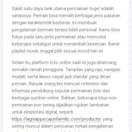
Salah satu daya tarik utama permainan togel adalah
variasinya. Pemain bisa memilih berbagai jenis pasaran
dengan karakteristik berbeda. Ini membuat
pengalaman bermain terasa lebih personal. Kamu bisa
fokus pada satu jenis permainan atau mencoba
beberapa sekaligus untuk menambah keseruan. Ibarat
playlist musik, tinggal pilih sesuai mood hari ini.
Selain itu, platform toto online saat ini juga dirancang
semakin ramah pengguna. Tampilan yang rapi, navigasi
mudah, serta akses cepat jadi standar yang dicari
pemain. Banyak orang kini mencari referensi dan
informasi pendukung seputar permainan toto dari
berbagai sumber online. Bahkan, beberapa situs non-
permainan pun sering dijadikan rujukan tambahan
untuk eksplorasi digital, seperti
https://lagniappecajunfarmllc.com/products/
yang
sering muncul dalam pencarian terkait pengalaman