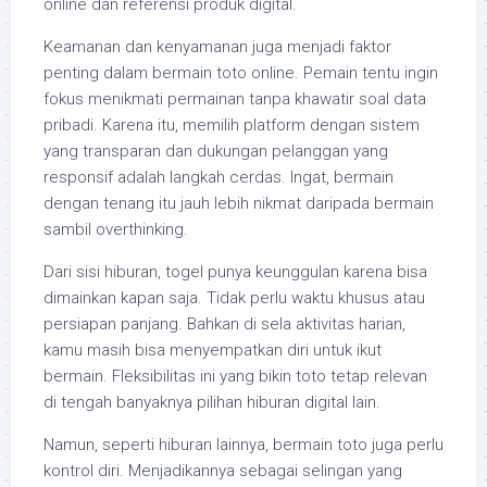
online dan referensi produk digital.
Keamanan dan kenyamanan juga menjadi faktor
penting dalam bermain toto online. Pemain tentu ingin
fokus menikmati permainan tanpa khawatir soal data
pribadi. Karena itu, memilih platform dengan sistem
yang transparan dan dukungan pelanggan yang
responsif adalah langkah cerdas. Ingat, bermain
dengan tenang itu jauh lebih nikmat daripada bermain
sambil overthinking.
Dari sisi hiburan, togel punya keunggulan karena bisa
dimainkan kapan saja. Tidak perlu waktu khusus atau
persiapan panjang. Bahkan di sela aktivitas harian,
kamu masih bisa menyempatkan diri untuk ikut
bermain. Fleksibilitas ini yang bikin toto tetap relevan
di tengah banyaknya pilihan hiburan digital lain.
Namun, seperti hiburan lainnya, bermain toto juga perlu
kontrol diri. Menjadikannya sebagai selingan yang