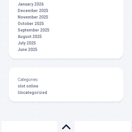
January 2026
December 2025
November 2025
October 2025
September 2025
August 2025
July 2025
June 2025
Categories
slot online
Uncategorized