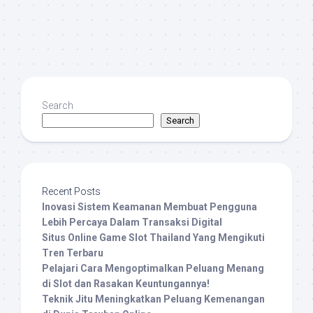
Search
Search
Recent Posts
Inovasi Sistem Keamanan Membuat Pengguna
Lebih Percaya Dalam Transaksi Digital
Situs Online Game Slot Thailand Yang Mengikuti
Tren Terbaru
Pelajari Cara Mengoptimalkan Peluang Menang
di Slot dan Rasakan Keuntungannya!
Teknik Jitu Meningkatkan Peluang Kemenangan