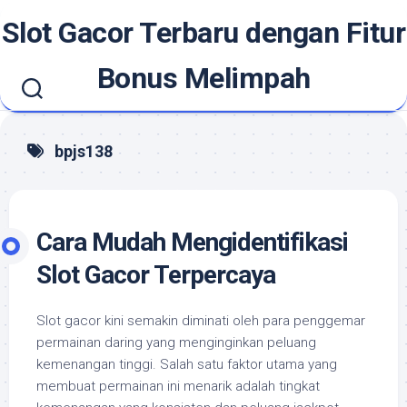
Skip
Slot Gacor Terbaru dengan Fitur
to
content
Bonus Melimpah
bpjs138
Cara Mudah Mengidentifikasi
Slot Gacor Terpercaya
Slot gacor kini semakin diminati oleh para penggemar
permainan daring yang menginginkan peluang
kemenangan tinggi. Salah satu faktor utama yang
membuat permainan ini menarik adalah tingkat