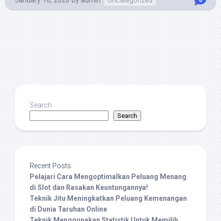
January 10, 2026
by
admin
Uncategorized
0
Search
Search
Recent Posts
Pelajari Cara Mengoptimalkan Peluang Menang
di Slot dan Rasakan Keuntungannya!
Teknik Jitu Meningkatkan Peluang Kemenangan
di Dunia Taruhan Online
Teknik Menggunakan Statistik Untuk Memilih