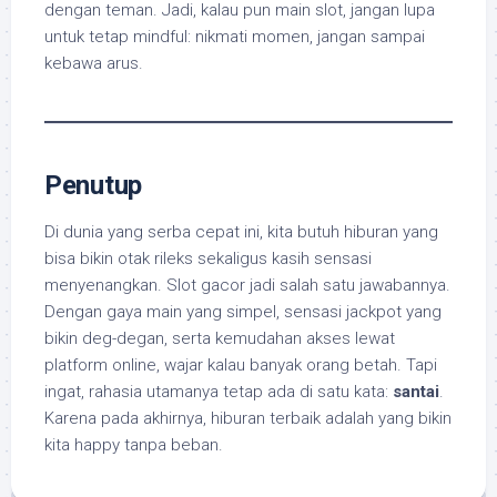
dengan teman. Jadi, kalau pun main slot, jangan lupa
untuk tetap mindful: nikmati momen, jangan sampai
kebawa arus.
Penutup
Di dunia yang serba cepat ini, kita butuh hiburan yang
bisa bikin otak rileks sekaligus kasih sensasi
menyenangkan. Slot gacor jadi salah satu jawabannya.
Dengan gaya main yang simpel, sensasi jackpot yang
bikin deg-degan, serta kemudahan akses lewat
platform online, wajar kalau banyak orang betah. Tapi
ingat, rahasia utamanya tetap ada di satu kata:
santai
.
Karena pada akhirnya, hiburan terbaik adalah yang bikin
kita happy tanpa beban.