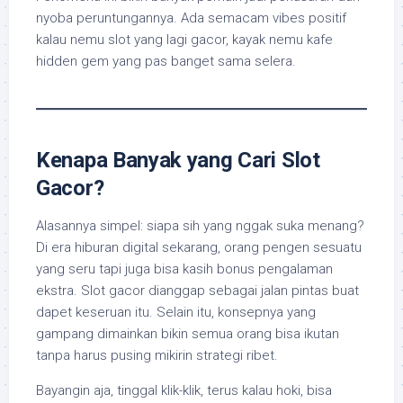
nyoba peruntungannya. Ada semacam vibes positif
kalau nemu slot yang lagi gacor, kayak nemu kafe
hidden gem yang pas banget sama selera.
Kenapa Banyak yang Cari Slot
Gacor?
Alasannya simpel: siapa sih yang nggak suka menang?
Di era hiburan digital sekarang, orang pengen sesuatu
yang seru tapi juga bisa kasih bonus pengalaman
ekstra. Slot gacor dianggap sebagai jalan pintas buat
dapet keseruan itu. Selain itu, konsepnya yang
gampang dimainkan bikin semua orang bisa ikutan
tanpa harus pusing mikirin strategi ribet.
Bayangin aja, tinggal klik-klik, terus kalau hoki, bisa