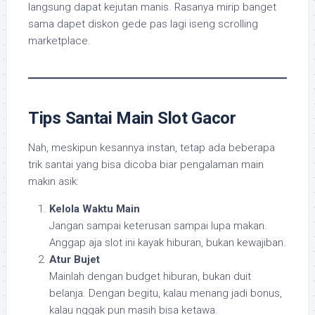
langsung dapat kejutan manis. Rasanya mirip banget
sama dapet diskon gede pas lagi iseng scrolling
marketplace.
Tips Santai Main Slot Gacor
Nah, meskipun kesannya instan, tetap ada beberapa
trik santai yang bisa dicoba biar pengalaman main
makin asik:
Kelola Waktu Main
Jangan sampai keterusan sampai lupa makan.
Anggap aja slot ini kayak hiburan, bukan kewajiban.
Atur Bujet
Mainlah dengan budget hiburan, bukan duit
belanja. Dengan begitu, kalau menang jadi bonus,
kalau nggak pun masih bisa ketawa.