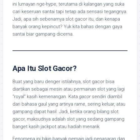
ini lumayan nge-hype, terutama di kalangan yang suka
cari keseruan santai tapi tetap ada sensasi tegangnya.
Jadi, apa sih sebenarnya slot gacor itu, dan kenapa
banyak orang kepincut? Yuk kita bahas dengan gaya
santai biar gampang dicerna.
Apa Itu Slot Gacor?
Buat yang baru denger istilahnya, slot gacor bisa
diartikan sebagai mesin atau permainan slot yang lagi
“royal” kasih kemenangan. Kata
gacor
sendiri diambil
dari bahasa gaul yang artinya rame, sering keluar, atau
gampang dapat hasil. Jadi, ketika orang bilang slot
gacor, maksudnya adalah slot yang sedang gampang
banget kasih jackpot atau hadiah menarik.
Fenomena ini bikin banyak pemain jadi penasaran dan