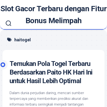
Skip
Slot Gacor Terbaru dengan Fitur
to
content
Bonus Melimpah
haitogel
Temukan Pola Togel Terbaru
Berdasarkan Paito HK Hari Ini
untuk Hasil Lebih Optimal
Dalam dunia perjudian daring, mencari sumber
terpercaya yang memberikan prediksi akurat dan
informasi terbaru seringkali menjadi tantangan