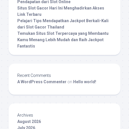
Pendapatan dari Slot Online
Situs Slot Gacor Hari Ini Menghadirkan Akses
Link Terbaru
Pelajari Tips Mendapatkan Jackpot Berkali-Kali
dari Slot Gacor Thailand
Temukan Situs Slot Terpercaya yang Membantu
Kamu Menang Lebih Mudah dan Raih Jackpot
Fantastis
Recent Comments
A WordPress Commenter
on
Hello world!
Archives
August 2026
July 2026