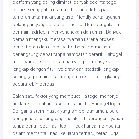
platform yang paling diminati banyak pecinta togel
online. Keunggulan utama situs ini terletak pada
tampilan antarmuka yang user-friendly serta layanan
pelanggan yang responsif, memastikan pengalaman
bermain jadi lebih menyenangkan dan aman. Banyak
pemain mengaku merasa nyaman karena proses
pendaftaran dan akses ke berbagai permainan
berlangsung cepat tanpa hambatan berarti. Haitogel
menawarkan sensasi taruhan yang mengasyikkan,
lengkap dengan fitur live draw dan statistik lengkap,
sehingga pemain bisa mengontrol setiap langkahnya
secara lebih cerdas.
Salah satu faktor yang membuat Haitogel menonjol
adalah kemudahan akses melalui fitur Haitogel login.
Dengan sistem masuk yang simpel dan aman, para
pengguna bisa langsung menikmati berbagai layanan
tanpa perlu ribet. Fasilitas ini tidak hanya membantu
dalam memantau hasil keluaran terbaru, tetapi juga