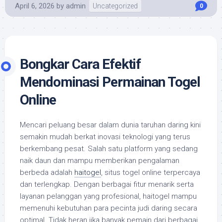
April 6, 2026
by
admin
Uncategorized
0
Bongkar Cara Efektif
Mendominasi Permainan Togel
Online
Mencari peluang besar dalam dunia taruhan daring kini
semakin mudah berkat inovasi teknologi yang terus
berkembang pesat. Salah satu platform yang sedang
naik daun dan mampu memberikan pengalaman
berbeda adalah
haitogel
, situs togel online terpercaya
dan terlengkap. Dengan berbagai fitur menarik serta
layanan pelanggan yang profesional, haitogel mampu
memenuhi kebutuhan para pecinta judi daring secara
optimal. Tidak heran jika banyak pemain dari berbagai