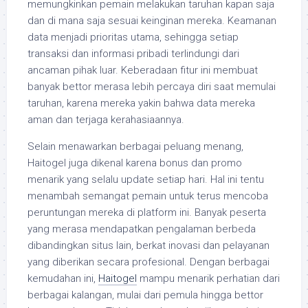
memungkinkan pemain melakukan taruhan kapan saja
dan di mana saja sesuai keinginan mereka. Keamanan
data menjadi prioritas utama, sehingga setiap
transaksi dan informasi pribadi terlindungi dari
ancaman pihak luar. Keberadaan fitur ini membuat
banyak bettor merasa lebih percaya diri saat memulai
taruhan, karena mereka yakin bahwa data mereka
aman dan terjaga kerahasiaannya.
Selain menawarkan berbagai peluang menang,
Haitogel juga dikenal karena bonus dan promo
menarik yang selalu update setiap hari. Hal ini tentu
menambah semangat pemain untuk terus mencoba
peruntungan mereka di platform ini. Banyak peserta
yang merasa mendapatkan pengalaman berbeda
dibandingkan situs lain, berkat inovasi dan pelayanan
yang diberikan secara profesional. Dengan berbagai
kemudahan ini,
Haitogel
mampu menarik perhatian dari
berbagai kalangan, mulai dari pemula hingga bettor