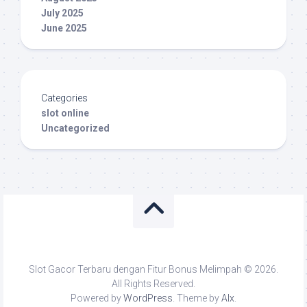
July 2025
June 2025
Categories
slot online
Uncategorized
Slot Gacor Terbaru dengan Fitur Bonus Melimpah © 2026.
All Rights Reserved.
Powered by
WordPress
. Theme by
Alx
.