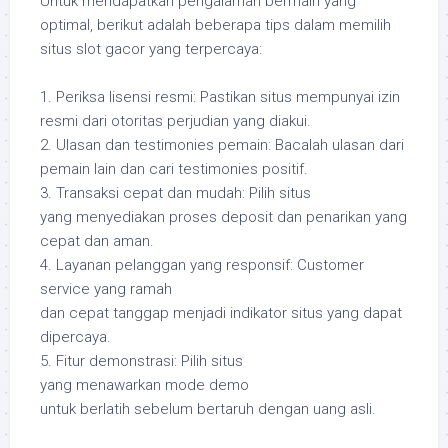
Untuk mendapatkan pengalaman bermain yang
optimal, berikut adalah beberapa tips dalam memilih
situs slot gacor yang terpercaya:
1. Periksa lisensi resmi: Pastikan situs mempunyai izin
resmi dari otoritas perjudian yang diakui.
2. Ulasan dan testimonies pemain: Bacalah ulasan dari
pemain lain dan cari testimonies positif.
3. Transaksi cepat dan mudah: Pilih situs
yang menyediakan proses deposit dan penarikan yang
cepat dan aman.
4. Layanan pelanggan yang responsif: Customer
service yang ramah
dan cepat tanggap menjadi indikator situs yang dapat
dipercaya.
5. Fitur demonstrasi: Pilih situs
yang menawarkan mode demo
untuk berlatih sebelum bertaruh dengan uang asli.