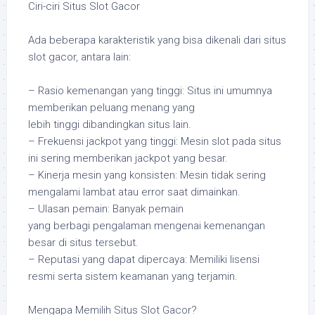
Ciri-ciri Situs Slot Gacor
Ada beberapa karakteristik yang bisa dikenali dari situs
slot gacor, antara lain:
– Rasio kemenangan yang tinggi: Situs ini umumnya
memberikan peluang menang yang
lebih tinggi dibandingkan situs lain.
– Frekuensi jackpot yang tinggi: Mesin slot pada situs
ini sering memberikan jackpot yang besar.
– Kinerja mesin yang konsisten: Mesin tidak sering
mengalami lambat atau error saat dimainkan.
– Ulasan pemain: Banyak pemain
yang berbagi pengalaman mengenai kemenangan
besar di situs tersebut.
– Reputasi yang dapat dipercaya: Memiliki lisensi
resmi serta sistem keamanan yang terjamin.
Mengapa Memilih Situs Slot Gacor?