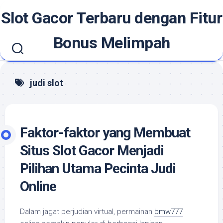
Skip
Slot Gacor Terbaru dengan Fitur
to
content
Bonus Melimpah
judi slot
Faktor-faktor yang Membuat
Situs Slot Gacor Menjadi
Pilihan Utama Pecinta Judi
Online
Dalam jagat perjudian virtual, permainan
bmw777