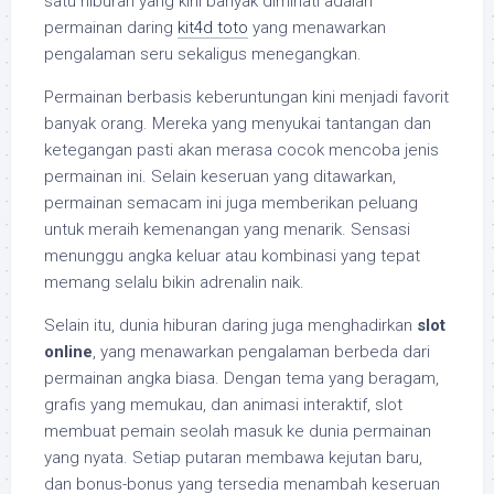
satu hiburan yang kini banyak diminati adalah
permainan daring
kit4d toto
yang menawarkan
pengalaman seru sekaligus menegangkan.
Permainan berbasis keberuntungan kini menjadi favorit
banyak orang. Mereka yang menyukai tantangan dan
ketegangan pasti akan merasa cocok mencoba jenis
permainan ini. Selain keseruan yang ditawarkan,
permainan semacam ini juga memberikan peluang
untuk meraih kemenangan yang menarik. Sensasi
menunggu angka keluar atau kombinasi yang tepat
memang selalu bikin adrenalin naik.
Selain itu, dunia hiburan daring juga menghadirkan
slot
online
, yang menawarkan pengalaman berbeda dari
permainan angka biasa. Dengan tema yang beragam,
grafis yang memukau, dan animasi interaktif, slot
membuat pemain seolah masuk ke dunia permainan
yang nyata. Setiap putaran membawa kejutan baru,
dan bonus-bonus yang tersedia menambah keseruan