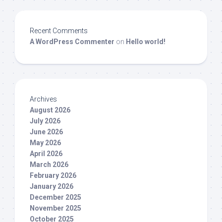
Recent Comments
A WordPress Commenter
on
Hello world!
Archives
August 2026
July 2026
June 2026
May 2026
April 2026
March 2026
February 2026
January 2026
December 2025
November 2025
October 2025