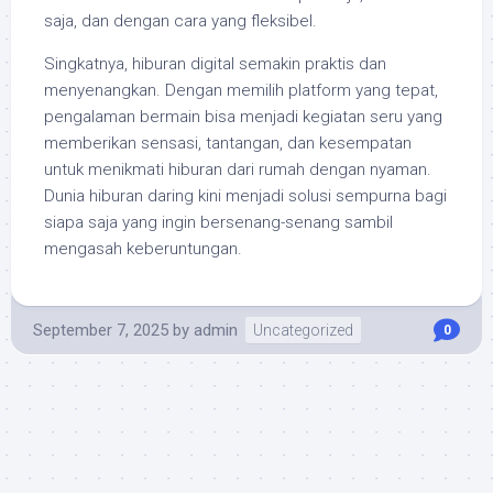
saja, dan dengan cara yang fleksibel.
Singkatnya, hiburan digital semakin praktis dan
menyenangkan. Dengan memilih platform yang tepat,
pengalaman bermain bisa menjadi kegiatan seru yang
memberikan sensasi, tantangan, dan kesempatan
untuk menikmati hiburan dari rumah dengan nyaman.
Dunia hiburan daring kini menjadi solusi sempurna bagi
siapa saja yang ingin bersenang-senang sambil
mengasah keberuntungan.
September 7, 2025
by
admin
Uncategorized
0