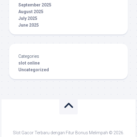
September 2025
August 2025
July 2025
June 2025
Categories
slot online
Uncategorized
Slot Gacor Terbaru dengan Fitur Bonus Melimpah © 2026.