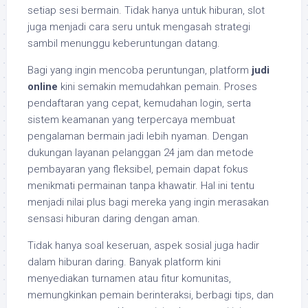
setiap sesi bermain. Tidak hanya untuk hiburan, slot
juga menjadi cara seru untuk mengasah strategi
sambil menunggu keberuntungan datang.
Bagi yang ingin mencoba peruntungan, platform
judi
online
kini semakin memudahkan pemain. Proses
pendaftaran yang cepat, kemudahan login, serta
sistem keamanan yang terpercaya membuat
pengalaman bermain jadi lebih nyaman. Dengan
dukungan layanan pelanggan 24 jam dan metode
pembayaran yang fleksibel, pemain dapat fokus
menikmati permainan tanpa khawatir. Hal ini tentu
menjadi nilai plus bagi mereka yang ingin merasakan
sensasi hiburan daring dengan aman.
Tidak hanya soal keseruan, aspek sosial juga hadir
dalam hiburan daring. Banyak platform kini
menyediakan turnamen atau fitur komunitas,
memungkinkan pemain berinteraksi, berbagi tips, dan