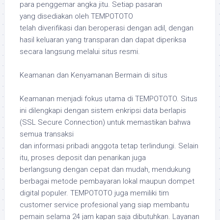
para penggemar angka jitu. Setiap pasaran
yang disediakan oleh TEMPOTOTO
telah diverifikasi dan beroperasi dengan adil, dengan
hasil keluaran yang transparan dan dapat diperiksa
secara langsung melalui situs resmi.
Keamanan dan Kenyamanan Bermain di situs
Keamanan menjadi fokus utama di TEMPOTOTO. Situs
ini dilengkapi dengan sistem enkripsi data berlapis
(SSL Secure Connection) untuk memastikan bahwa
semua transaksi
dan informasi pribadi anggota tetap terlindungi. Selain
itu, proses deposit dan penarikan juga
berlangsung dengan cepat dan mudah, mendukung
berbagai metode pembayaran lokal maupun dompet
digital populer. TEMPOTOTO juga memiliki tim
customer service profesional yang siap membantu
pemain selama 24 jam kapan saja dibutuhkan. Layanan