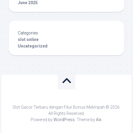
June 2025
Categories
slot online
Uncategorized
Slot Gacor Terbaru dengan Fitur Bonus Melimpah © 2026.
All Rights Reserved.
Powered by
WordPress
. Theme by
Alx
.