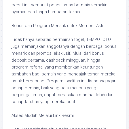
cepat ini membuat pengalaman bermain semakin
nyaman dan tanpa hambatan teknis.
Bonus dan Program Menarik untuk Member Aktif
Tidak hanya sebatas permainan togel, TEMPOTOTO
juga memanjakan anggotanya dengan berbagai bonus
menarik dan promosi eksklusif. Mulai dari bonus
deposit pertama, cashback mingguan, hingga
program referral yang memberikan keuntungan
tambahan bagi pemain yang mengajak teman mereka
untuk bergabung. Program loyalitas ini dirancang agar
setiap pemain, baik yang baru maupun yang
berpengalaman, dapat merasakan manfaat lebih dari
setiap taruhan yang mereka buat.
Akses Mudah Melalui Link Resmi