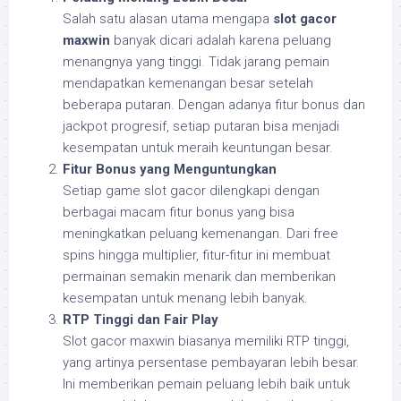
Salah satu alasan utama mengapa
slot gacor
maxwin
banyak dicari adalah karena peluang
menangnya yang tinggi. Tidak jarang pemain
mendapatkan kemenangan besar setelah
beberapa putaran. Dengan adanya fitur bonus dan
jackpot progresif, setiap putaran bisa menjadi
kesempatan untuk meraih keuntungan besar.
Fitur Bonus yang Menguntungkan
Setiap game slot gacor dilengkapi dengan
berbagai macam fitur bonus yang bisa
meningkatkan peluang kemenangan. Dari free
spins hingga multiplier, fitur-fitur ini membuat
permainan semakin menarik dan memberikan
kesempatan untuk menang lebih banyak.
RTP Tinggi dan Fair Play
Slot gacor maxwin biasanya memiliki RTP tinggi,
yang artinya persentase pembayaran lebih besar.
Ini memberikan pemain peluang lebih baik untuk