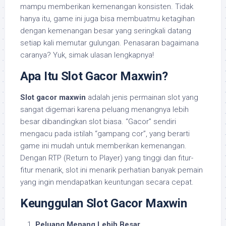
mampu memberikan kemenangan konsisten. Tidak
hanya itu, game ini juga bisa membuatmu ketagihan
dengan kemenangan besar yang seringkali datang
setiap kali memutar gulungan. Penasaran bagaimana
caranya? Yuk, simak ulasan lengkapnya!
Apa Itu Slot Gacor Maxwin?
Slot gacor maxwin
adalah jenis permainan slot yang
sangat digemari karena peluang menangnya lebih
besar dibandingkan slot biasa. “Gacor” sendiri
mengacu pada istilah “gampang cor”, yang berarti
game ini mudah untuk memberikan kemenangan.
Dengan RTP (Return to Player) yang tinggi dan fitur-
fitur menarik, slot ini menarik perhatian banyak pemain
yang ingin mendapatkan keuntungan secara cepat.
Keunggulan Slot Gacor Maxwin
Peluang Menang Lebih Besar