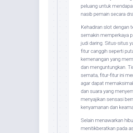
peluang untuk mendapa
nasib pemain secara dra
Kehadiran slot dengan 
semakin memperkaya pili
judi daring. Situs-situ
fitur canggih seperti put
kemenangan yang membu
dan menguntungkan. Ti
semata, fitur-fitur ini
agar dapat memaksimal
dan suara yang menyema
menyajikan sensasi berm
kenyamanan dan keamana
Selain menawarkan hibur
menitikberatkan pada a