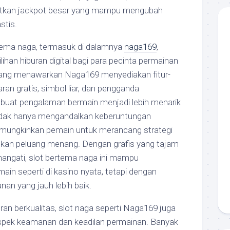
tkan jackpot besar yang mampu mengubah
stis.
tema naga, termasuk di dalamnya
naga169
,
han hiburan digital bagi para pecinta permainan
s yang menawarkan Naga169 menyediakan fitur-
aran gratis, simbol liar, dan pengganda
at pengalaman bermain menjadi lebih menarik
dak hanya mengandalkan keberuntungan
 memungkinkan pemain untuk merancang strategi
kan peluang menang. Dengan grafis yang tajam
ngati, slot bertema naga ini mampu
ain seperti di kasino nyata, tetapi dengan
n yang jauh lebih baik.
an berkualitas, slot naga seperti Naga169 juga
spek keamanan dan keadilan permainan. Banyak