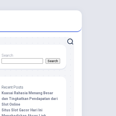
Search
Search
Recent Posts
Kuasai Rahasia Menang Besar
dan Tingkatkan Pendapatan dari
Slot Online
Situs Slot Gacor Hari Ini
Menghadirkan Akses Link