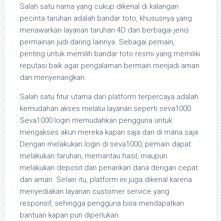
Salah satu nama yang cukup dikenal di kalangan
pecinta taruhan adalah bandar toto, khususnya yang
menawarkan layanan taruhan 4D dan berbagai jenis
permainan judi daring lainnya. Sebagai pemain,
penting untuk memilih bandar toto resmi yang memiliki
reputasi baik agar pengalaman bermain menjadi aman
dan menyenangkan.
Salah satu fitur utama dari platform terpercaya adalah
kemudahan akses melalui layanan seperti seva1000.
Seva1000 login memudahkan pengguna untuk
mengakses akun mereka kapan saja dan di mana saja.
Dengan melakukan login di seva1000, pemain dapat
melakukan taruhan, memantau hasil, maupun
melakukan deposit dan penarikan dana dengan cepat
dan aman. Selain itu, platform ini juga dikenal karena
menyediakan layanan customer service yang
responsif, sehingga pengguna bisa mendapatkan
bantuan kapan pun diperlukan.