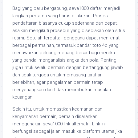
Bagi yang baru bergabung, seva1000 daftar menjadi
langkah pertama yang harus dilakukan. Proses
pendaftaran biasanya cukup sederhana dan cepat,
asalkan mengikuti prosedur yang disediakan oleh situs
resmi. Setelah terdaftar, pengguna dapat menikmati
berbagai permainan, termasuk bandar toto 4d yang
menawarkan peluang menang besar bagi mereka
yang pandai menganalisis angka dan pola. Penting
juga untuk selalu bermain dengan bertanggung jawab
dan tidak tergoda untuk memasang taruhan
berlebihan, agar pengalaman bermain tetap
menyenangkan dan tidak menimbulkan masalah
keuangan.
Selain itu, untuk memastikan keamanan dan
kenyamanan bermain, pemain disarankan
menggunakan seva1000 link alternatif. Link ini
berfungsi sebagai jalan masuk ke platform utama jika