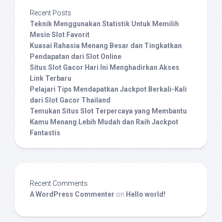
Recent Posts
Teknik Menggunakan Statistik Untuk Memilih
Mesin Slot Favorit
Kuasai Rahasia Menang Besar dan Tingkatkan
Pendapatan dari Slot Online
Situs Slot Gacor Hari Ini Menghadirkan Akses
Link Terbaru
Pelajari Tips Mendapatkan Jackpot Berkali-Kali
dari Slot Gacor Thailand
Temukan Situs Slot Terpercaya yang Membantu
Kamu Menang Lebih Mudah dan Raih Jackpot
Fantastis
Recent Comments
A WordPress Commenter
on
Hello world!