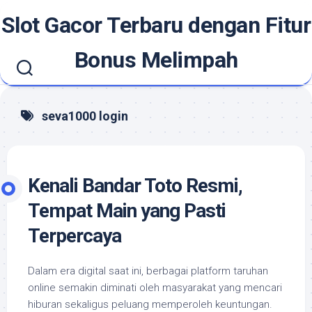
Skip
Slot Gacor Terbaru dengan Fitur
to
content
Bonus Melimpah
seva1000 login
Kenali Bandar Toto Resmi,
Tempat Main yang Pasti
Terpercaya
Dalam era digital saat ini, berbagai platform taruhan
online semakin diminati oleh masyarakat yang mencari
hiburan sekaligus peluang memperoleh keuntungan.