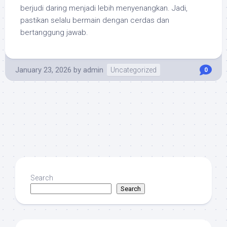
berjudi daring menjadi lebih menyenangkan. Jadi,
pastikan selalu bermain dengan cerdas dan
bertanggung jawab.
January 23, 2026
by
admin
Uncategorized
0
Search
Search