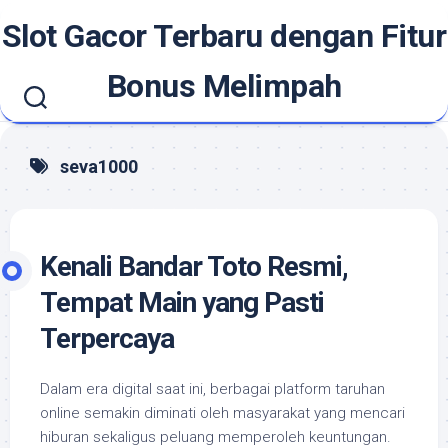
Skip
Slot Gacor Terbaru dengan Fitur
to
content
Bonus Melimpah
seva1000
Kenali Bandar Toto Resmi,
Tempat Main yang Pasti
Terpercaya
Dalam era digital saat ini, berbagai platform taruhan
online semakin diminati oleh masyarakat yang mencari
hiburan sekaligus peluang memperoleh keuntungan.