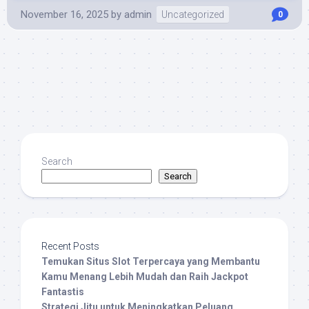
November 16, 2025
by
admin
Uncategorized
0
Search
Search
Recent Posts
Temukan Situs Slot Terpercaya yang Membantu
Kamu Menang Lebih Mudah dan Raih Jackpot
Fantastis
Strategi Jitu untuk Meningkatkan Peluang