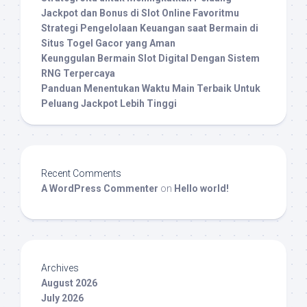
Jackpot dan Bonus di Slot Online Favoritmu
Strategi Pengelolaan Keuangan saat Bermain di
Situs Togel Gacor yang Aman
Keunggulan Bermain Slot Digital Dengan Sistem
RNG Terpercaya
Panduan Menentukan Waktu Main Terbaik Untuk
Peluang Jackpot Lebih Tinggi
Recent Comments
A WordPress Commenter
on
Hello world!
Archives
August 2026
July 2026