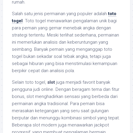
rumah.
Salah satu jenis permainan yang populer adalah
toto
togel
. Toto togel menawarkan pengalaman unik bagi
para pemain yang gemar menebak angka dengan
strategi tertentu. Meski terlihat sederhana, permainan
ini memerlukan analisis dan keberuntungan yang
seimbang. Banyak pemain yang menganggap toto
togel bukan sekadar soal tebak angka, tetapi juga
sebagai hiburan yang bisa menstimulasi kemampuan
berpikir cepat dan analisis pola.
Selain toto togel,
slot
juga menjadi favorit banyak
pengguna judi online. Dengan beragam tema dan fitur
bonus, slot menghadirkan sensasi yang berbeda dari
permainan angka tradisional. Para pemain bisa
merasakan ketegangan yang seru saat gulungan
berputar dan menunggu kombinasi simbol yang tepat.
Beberapa slot modern juga menawarkan jackpot
progresif, yang membuat pengalaman bermain