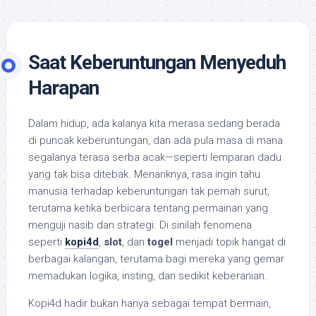
Saat Keberuntungan Menyeduh
Harapan
Dalam hidup, ada kalanya kita merasa sedang berada
di puncak keberuntungan, dan ada pula masa di mana
segalanya terasa serba acak—seperti lemparan dadu
yang tak bisa ditebak. Menariknya, rasa ingin tahu
manusia terhadap keberuntungan tak pernah surut,
terutama ketika berbicara tentang permainan yang
menguji nasib dan strategi. Di sinilah fenomena
seperti
kopi4d
,
slot
, dan
togel
menjadi topik hangat di
berbagai kalangan, terutama bagi mereka yang gemar
memadukan logika, insting, dan sedikit keberanian.
Kopi4d hadir bukan hanya sebagai tempat bermain,