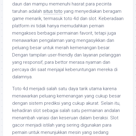
daun dan mampu memenuhi hasrat para pecinta
taruhan adalah
situs toto
yang menyediakan beragam
game menarik, termasuk toto 4d dan slot. Keberadaan
platform ini tidak hanya memudahkan pemain
mengakses berbagai permainan favorit, tetapi juga
menawarkan pengalaman yang mengasyikkan dan
peluang besar untuk meraih kemenangan besar.
Dengan tampilan user-friendly dan layanan pelanggan
yang responsif, para bettor merasa nyaman dan
percaya diri saat menjajal keberuntungan mereka di
dalamnya.
Toto 4d menjadi salah satu daya tarik utama karena
menawarkan peluang kemenangan yang cukup besar
dengan sistem prediksi yang cukup akurat. Selain itu,
kehadiran slot sebagai salah satu permainan andalan
menambah variasi dan keseruan dalam beraksi. Slot
gacor menjadi istilah yang sering digunakan para
pemain untuk menunjukkan mesin yang sedang