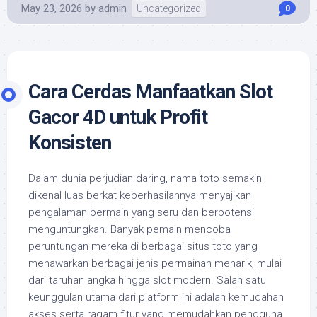
May 23, 2026
by
admin
Uncategorized
0
Cara Cerdas Manfaatkan Slot
Gacor 4D untuk Profit
Konsisten
Dalam dunia perjudian daring, nama toto semakin
dikenal luas berkat keberhasilannya menyajikan
pengalaman bermain yang seru dan berpotensi
menguntungkan. Banyak pemain mencoba
peruntungan mereka di berbagai situs toto yang
menawarkan berbagai jenis permainan menarik, mulai
dari taruhan angka hingga slot modern. Salah satu
keunggulan utama dari platform ini adalah kemudahan
akses serta ragam fitur yang memudahkan pengguna