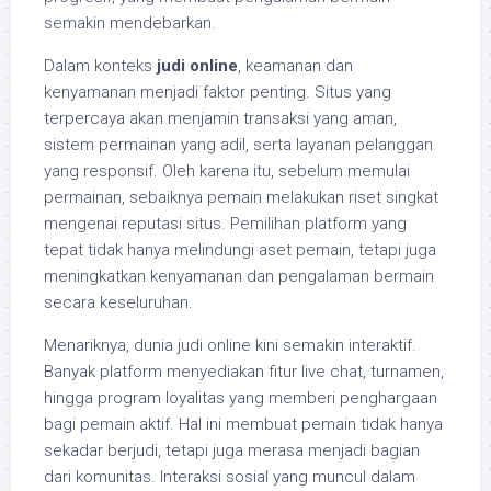
semakin mendebarkan.
Dalam konteks
judi online
, keamanan dan
kenyamanan menjadi faktor penting. Situs yang
terpercaya akan menjamin transaksi yang aman,
sistem permainan yang adil, serta layanan pelanggan
yang responsif. Oleh karena itu, sebelum memulai
permainan, sebaiknya pemain melakukan riset singkat
mengenai reputasi situs. Pemilihan platform yang
tepat tidak hanya melindungi aset pemain, tetapi juga
meningkatkan kenyamanan dan pengalaman bermain
secara keseluruhan.
Menariknya, dunia judi online kini semakin interaktif.
Banyak platform menyediakan fitur live chat, turnamen,
hingga program loyalitas yang memberi penghargaan
bagi pemain aktif. Hal ini membuat pemain tidak hanya
sekadar berjudi, tetapi juga merasa menjadi bagian
dari komunitas. Interaksi sosial yang muncul dalam