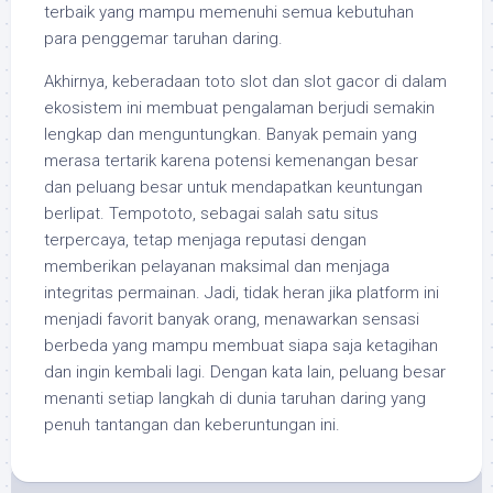
terbaik yang mampu memenuhi semua kebutuhan
para penggemar taruhan daring.
Akhirnya, keberadaan toto slot dan slot gacor di dalam
ekosistem ini membuat pengalaman berjudi semakin
lengkap dan menguntungkan. Banyak pemain yang
merasa tertarik karena potensi kemenangan besar
dan peluang besar untuk mendapatkan keuntungan
berlipat. Tempototo, sebagai salah satu situs
terpercaya, tetap menjaga reputasi dengan
memberikan pelayanan maksimal dan menjaga
integritas permainan. Jadi, tidak heran jika platform ini
menjadi favorit banyak orang, menawarkan sensasi
berbeda yang mampu membuat siapa saja ketagihan
dan ingin kembali lagi. Dengan kata lain, peluang besar
menanti setiap langkah di dunia taruhan daring yang
penuh tantangan dan keberuntungan ini.