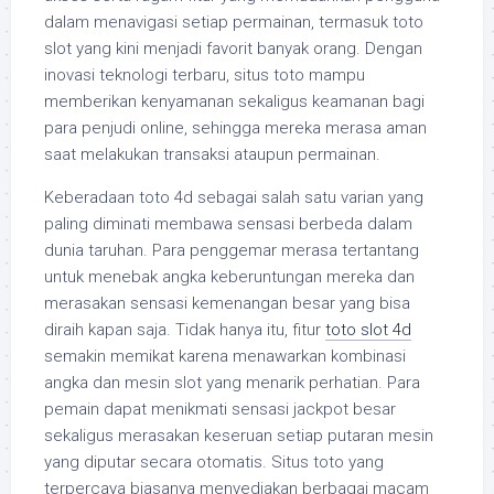
dalam menavigasi setiap permainan, termasuk toto
slot yang kini menjadi favorit banyak orang. Dengan
inovasi teknologi terbaru, situs toto mampu
memberikan kenyamanan sekaligus keamanan bagi
para penjudi online, sehingga mereka merasa aman
saat melakukan transaksi ataupun permainan.
Keberadaan toto 4d sebagai salah satu varian yang
paling diminati membawa sensasi berbeda dalam
dunia taruhan. Para penggemar merasa tertantang
untuk menebak angka keberuntungan mereka dan
merasakan sensasi kemenangan besar yang bisa
diraih kapan saja. Tidak hanya itu, fitur
toto slot 4d
semakin memikat karena menawarkan kombinasi
angka dan mesin slot yang menarik perhatian. Para
pemain dapat menikmati sensasi jackpot besar
sekaligus merasakan keseruan setiap putaran mesin
yang diputar secara otomatis. Situs toto yang
terpercaya biasanya menyediakan berbagai macam