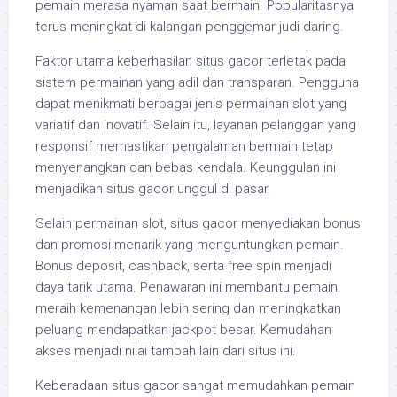
pemain merasa nyaman saat bermain. Popularitasnya
terus meningkat di kalangan penggemar judi daring.
Faktor utama keberhasilan situs gacor terletak pada
sistem permainan yang adil dan transparan. Pengguna
dapat menikmati berbagai jenis permainan slot yang
variatif dan inovatif. Selain itu, layanan pelanggan yang
responsif memastikan pengalaman bermain tetap
menyenangkan dan bebas kendala. Keunggulan ini
menjadikan situs gacor unggul di pasar.
Selain permainan slot, situs gacor menyediakan bonus
dan promosi menarik yang menguntungkan pemain.
Bonus deposit, cashback, serta free spin menjadi
daya tarik utama. Penawaran ini membantu pemain
meraih kemenangan lebih sering dan meningkatkan
peluang mendapatkan jackpot besar. Kemudahan
akses menjadi nilai tambah lain dari situs ini.
Keberadaan situs gacor sangat memudahkan pemain