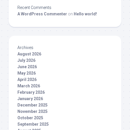
Recent Comments
A WordPress Commenter
on
Hello world!
Archives
August 2026
July 2026
June 2026
May 2026
April 2026
March 2026
February 2026
January 2026
December 2025
November 2025
October 2025
September 2025