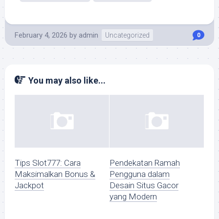
February 4, 2026
by
admin
Uncategorized
0
You may also like...
Tips Slot777: Cara
Pendekatan Ramah
Maksimalkan Bonus &
Pengguna dalam
Jackpot
Desain Situs Gacor
yang Modern