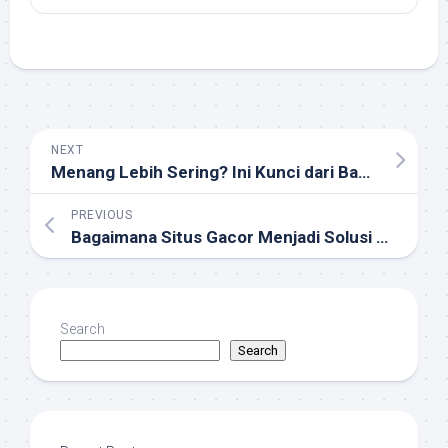
NEXT
Menang Lebih Sering? Ini Kunci dari Bandar Slot Online Tepat
PREVIOUS
Bagaimana Situs Gacor Menjadi Solusi Hiburan Digital yang Modern
Search
Search