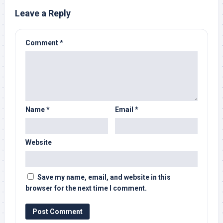
Leave a Reply
Comment
*
Name
*
Email
*
Website
Save my name, email, and website in this
browser for the next time I comment.