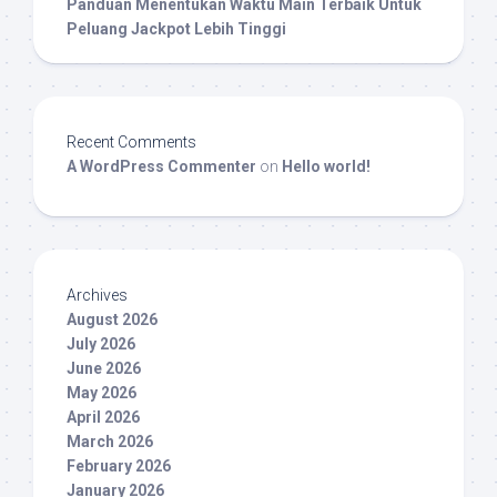
Panduan Menentukan Waktu Main Terbaik Untuk
Peluang Jackpot Lebih Tinggi
Recent Comments
A WordPress Commenter
on
Hello world!
Archives
August 2026
July 2026
June 2026
May 2026
April 2026
March 2026
February 2026
January 2026