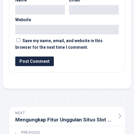
Name
*
Email
*
Website
Save my name, email, and website in this
browser for the next time I comment.
NEXT
Mengungkap Fitur Unggulan Situs Slot Gacor yang Menawarkan Pengalaman Bermain Tak Ternilai
PREVIOUS