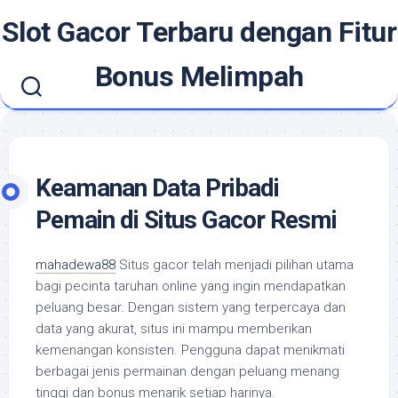
Skip
Slot Gacor Terbaru dengan Fitur
to
content
Bonus Melimpah
Keamanan Data Pribadi
Pemain di Situs Gacor Resmi
mahadewa88
Situs gacor telah menjadi pilihan utama
bagi pecinta taruhan online yang ingin mendapatkan
peluang besar. Dengan sistem yang terpercaya dan
data yang akurat, situs ini mampu memberikan
kemenangan konsisten. Pengguna dapat menikmati
berbagai jenis permainan dengan peluang menang
tinggi dan bonus menarik setiap harinya.