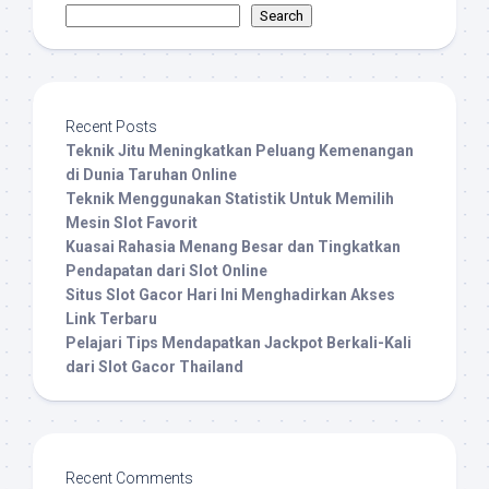
Search
Recent Posts
Teknik Jitu Meningkatkan Peluang Kemenangan
di Dunia Taruhan Online
Teknik Menggunakan Statistik Untuk Memilih
Mesin Slot Favorit
Kuasai Rahasia Menang Besar dan Tingkatkan
Pendapatan dari Slot Online
Situs Slot Gacor Hari Ini Menghadirkan Akses
Link Terbaru
Pelajari Tips Mendapatkan Jackpot Berkali-Kali
dari Slot Gacor Thailand
Recent Comments