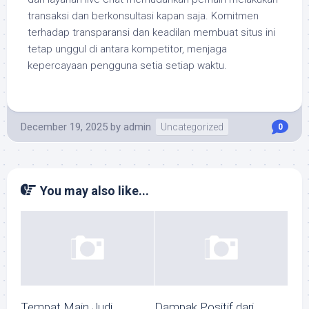
transaksi dan berkonsultasi kapan saja. Komitmen
terhadap transparansi dan keadilan membuat situs ini
tetap unggul di antara kompetitor, menjaga
kepercayaan pengguna setia setiap waktu.
December 19, 2025
by
admin
Uncategorized
0
You may also like...
Tempat Main Judi
Dampak Positif dari