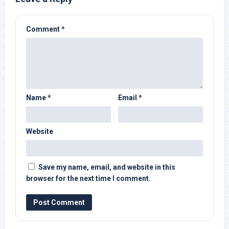
Comment
*
Name
*
Email
*
Website
Save my name, email, and website in this
browser for the next time I comment.