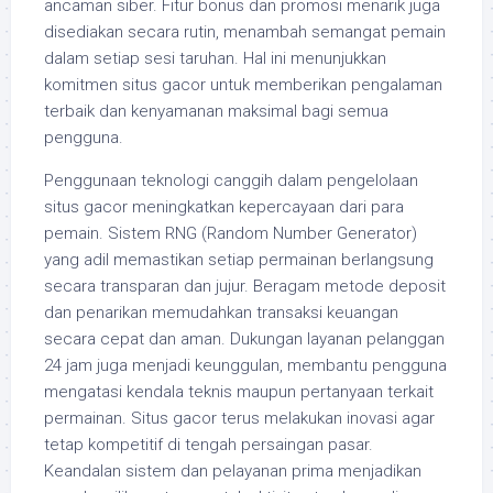
ancaman siber. Fitur bonus dan promosi menarik juga
disediakan secara rutin, menambah semangat pemain
dalam setiap sesi taruhan. Hal ini menunjukkan
komitmen situs gacor untuk memberikan pengalaman
terbaik dan kenyamanan maksimal bagi semua
pengguna.
Penggunaan teknologi canggih dalam pengelolaan
situs gacor meningkatkan kepercayaan dari para
pemain. Sistem RNG (Random Number Generator)
yang adil memastikan setiap permainan berlangsung
secara transparan dan jujur. Beragam metode deposit
dan penarikan memudahkan transaksi keuangan
secara cepat dan aman. Dukungan layanan pelanggan
24 jam juga menjadi keunggulan, membantu pengguna
mengatasi kendala teknis maupun pertanyaan terkait
permainan. Situs gacor terus melakukan inovasi agar
tetap kompetitif di tengah persaingan pasar.
Keandalan sistem dan pelayanan prima menjadikan