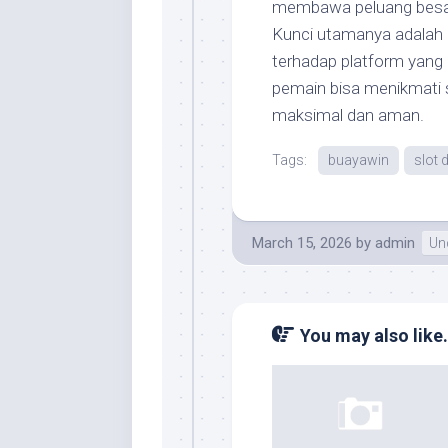
membawa peluang besa
Kunci utamanya adalah 
terhadap platform yang 
pemain bisa menikmati 
maksimal dan aman.
Tags:
buayawin
slot 
March 15, 2026
by
admin
Un
You may also like.