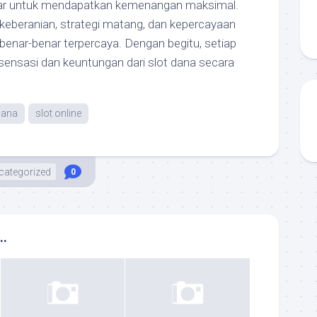
r untuk mendapatkan kemenangan maksimal.
keberanian, strategi matang, dan kepercayaan
benar-benar terpercaya. Dengan begitu, setiap
sensasi dan keuntungan dari slot dana secara
dana
slot online
categorized
0
..