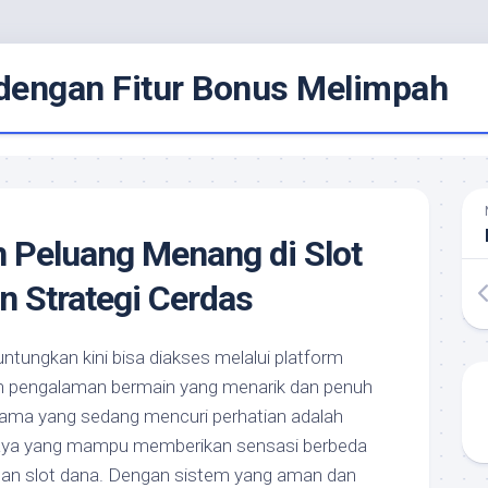
 dengan Fitur Bonus Melimpah
 Peluang Menang di Slot
n Strategi Cerdas
tungkan kini bisa diakses melalui platform
n pengalaman bermain yang menarik dan penuh
nama yang sedang mencuri perhatian adalah
rcaya yang mampu memberikan sensasi berbeda
an slot dana. Dengan sistem yang aman dan