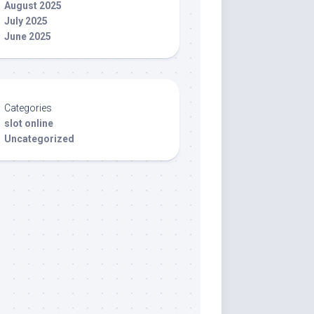
August 2025
July 2025
June 2025
Categories
slot online
Uncategorized