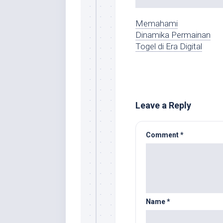
Memahami
Dinamika Permainan
Togel di Era Digital
Leave a Reply
Comment
*
Name
*