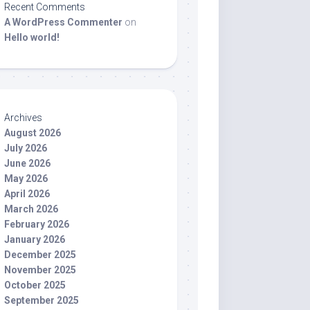
Recent Comments
A WordPress Commenter
on
Hello world!
Archives
August 2026
July 2026
June 2026
May 2026
April 2026
March 2026
February 2026
January 2026
December 2025
November 2025
October 2025
September 2025