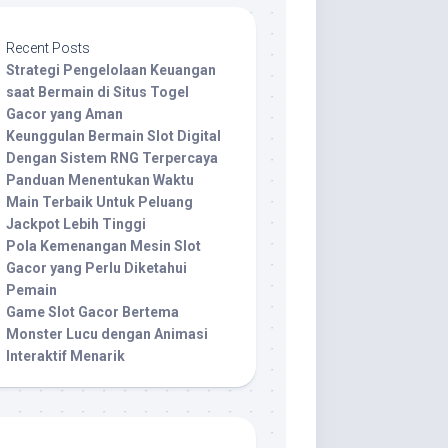
Recent Posts
Strategi Pengelolaan Keuangan
saat Bermain di Situs Togel
Gacor yang Aman
Keunggulan Bermain Slot Digital
Dengan Sistem RNG Terpercaya
Panduan Menentukan Waktu
Main Terbaik Untuk Peluang
Jackpot Lebih Tinggi
Pola Kemenangan Mesin Slot
Gacor yang Perlu Diketahui
Pemain
Game Slot Gacor Bertema
Monster Lucu dengan Animasi
Interaktif Menarik