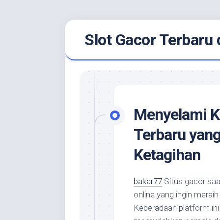
Skip
Slot Gacor Terbaru
to
content
Menyelami K
Terbaru yan
Ketagihan
bakar77
Situs gacor saat
online yang ingin merai
Keberadaan platform ini