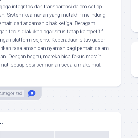
aga integritas dan transparansi dalam setiap
nan. Sistem keamanan yang mutakhir melindungi
main dari ancaman pihak ketiga. Beragam
n terus dilakukan agar situs tetap kompetitif
gan platform sejenis. Keberadaan situs gacor
rikan rasa aman dan nyaman bagi pemain dalam
uhan. Dengan begitu, mereka bisa fokus meraih
ti setiap sesi permainan secara maksimal.
categorized
0
..