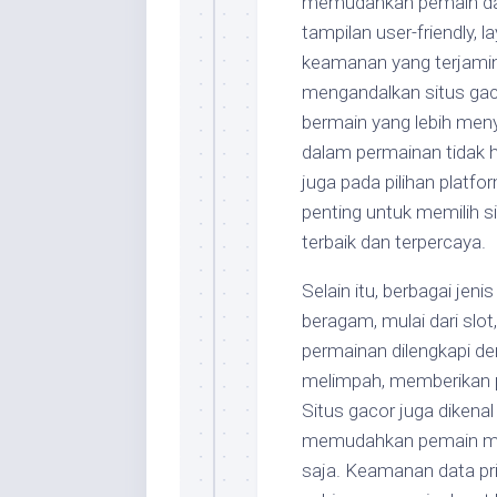
memudahkan pemain dala
tampilan user-friendly, 
keamanan yang terjamin
mengandalkan situs ga
bermain yang lebih me
dalam permainan tidak 
juga pada pilihan platfo
penting untuk memilih 
terbaik dan terpercaya.
Selain itu, berbagai jeni
beragam, mulai dari slot
permainan dilengkapi de
melimpah, memberikan 
Situs gacor juga dikena
memudahkan pemain mel
saja. Keamanan data pri