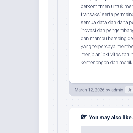
berkomitmen untuk menj
transaksi serta permai
semua data dan dana pe
inovasi dan pengembanga
dan mampu bersaing den
yang terpercaya membe
menjalani aktivitas tar
kemenangan dan menikma
March 12, 2026
by
admin
Un
You may also like.