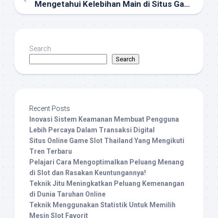
Mengetahui Kelebihan Main di Situs Gacor Macanbola yang Legal
Search
Search
Recent Posts
Inovasi Sistem Keamanan Membuat Pengguna
Lebih Percaya Dalam Transaksi Digital
Situs Online Game Slot Thailand Yang Mengikuti
Tren Terbaru
Pelajari Cara Mengoptimalkan Peluang Menang
di Slot dan Rasakan Keuntungannya!
Teknik Jitu Meningkatkan Peluang Kemenangan
di Dunia Taruhan Online
Teknik Menggunakan Statistik Untuk Memilih
Mesin Slot Favorit