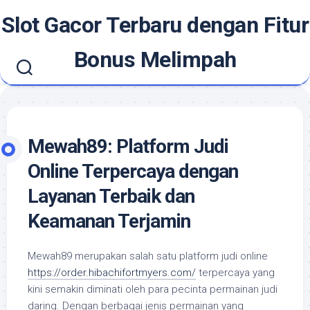
Skip
Slot Gacor Terbaru dengan Fitur
to
content
Bonus Melimpah
Mewah89: Platform Judi
Online Terpercaya dengan
Layanan Terbaik dan
Keamanan Terjamin
Mewah89 merupakan salah satu platform judi online
https://order.hibachifortmyers.com/
terpercaya yang
kini semakin diminati oleh para pecinta permainan judi
daring. Dengan berbagai jenis permainan yang