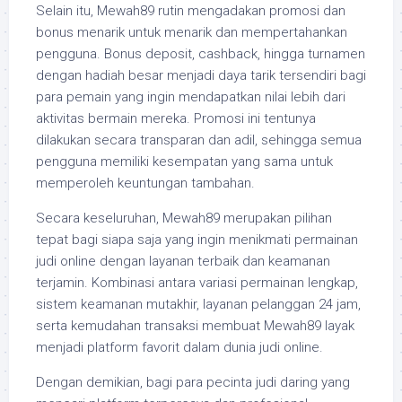
Selain itu, Mewah89 rutin mengadakan promosi dan
bonus menarik untuk menarik dan mempertahankan
pengguna. Bonus deposit, cashback, hingga turnamen
dengan hadiah besar menjadi daya tarik tersendiri bagi
para pemain yang ingin mendapatkan nilai lebih dari
aktivitas bermain mereka. Promosi ini tentunya
dilakukan secara transparan dan adil, sehingga semua
pengguna memiliki kesempatan yang sama untuk
memperoleh keuntungan tambahan.
Secara keseluruhan, Mewah89 merupakan pilihan
tepat bagi siapa saja yang ingin menikmati permainan
judi online dengan layanan terbaik dan keamanan
terjamin. Kombinasi antara variasi permainan lengkap,
sistem keamanan mutakhir, layanan pelanggan 24 jam,
serta kemudahan transaksi membuat Mewah89 layak
menjadi platform favorit dalam dunia judi online.
Dengan demikian, bagi para pecinta judi daring yang