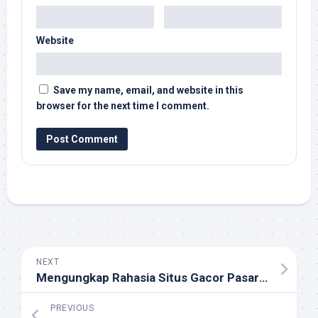
Website
Save my name, email, and website in this
browser for the next time I comment.
NEXT
Mengungkap Rahasia Situs Gacor Pasarliga yang Membantu Pemain Mendapatkan Keuntungan
PREVIOUS