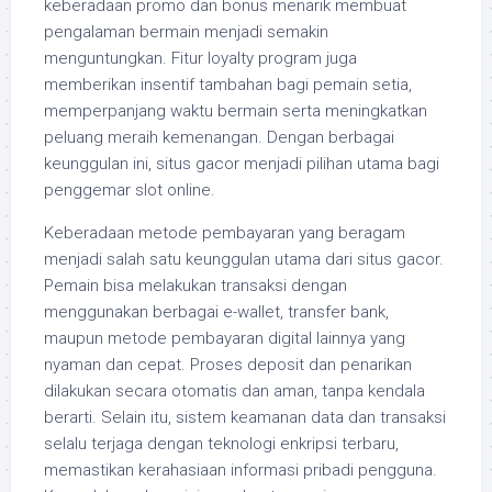
keberadaan promo dan bonus menarik membuat
pengalaman bermain menjadi semakin
menguntungkan. Fitur loyalty program juga
memberikan insentif tambahan bagi pemain setia,
memperpanjang waktu bermain serta meningkatkan
peluang meraih kemenangan. Dengan berbagai
keunggulan ini, situs gacor menjadi pilihan utama bagi
penggemar slot online.
Keberadaan metode pembayaran yang beragam
menjadi salah satu keunggulan utama dari situs gacor.
Pemain bisa melakukan transaksi dengan
menggunakan berbagai e-wallet, transfer bank,
maupun metode pembayaran digital lainnya yang
nyaman dan cepat. Proses deposit dan penarikan
dilakukan secara otomatis dan aman, tanpa kendala
berarti. Selain itu, sistem keamanan data dan transaksi
selalu terjaga dengan teknologi enkripsi terbaru,
memastikan kerahasiaan informasi pribadi pengguna.