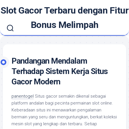
Skip
Slot Gacor Terbaru dengan Fitur
to
content
Bonus Melimpah
Pandangan Mendalam
Terhadap Sistem Kerja Situs
Gacor Modern
panentogel
Situs gacor semakin dikenal sebagai
platform andalan bagi pecinta permainan slot online.
Keberadaan situs ini menawarkan pengalaman
bermain yang seru dan menguntungkan, berkat koleksi
mesin slot yang lengkap dan terbaru. Setiap