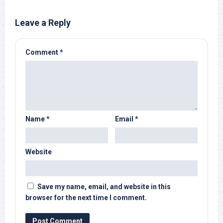
Leave a Reply
Comment
*
Name
*
Email
*
Website
Save my name, email, and website in this
browser for the next time I comment.