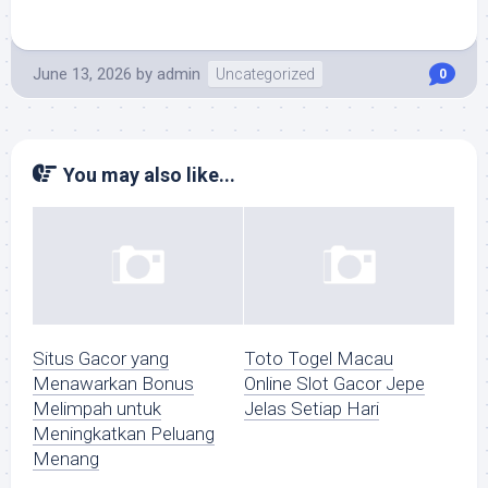
June 13, 2026
by
admin
Uncategorized
0
You may also like...
Situs Gacor yang
Toto Togel Macau
Menawarkan Bonus
Online Slot Gacor Jepe
Melimpah untuk
Jelas Setiap Hari
Meningkatkan Peluang
Menang