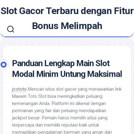
Skip
Slot Gacor Terbaru dengan Fitur
to
content
Bonus Melimpah
Panduan Lengkap Main Slot
Modal Minim Untung Maksimal
jcototo
Mencari situs slot gacor yang menawarkan link
Maxwin Toto Slot bisa meningkatkan peluang
kemenangan Anda. Platform ini dikenal dengan
permainan yang fair dan peluang mendapatkan
jackpot besar. Pemain harus memilih situs yang
terpercaya dan memiliki reputasi baik untuk
memastikan pengalaman bermain yang aman dan