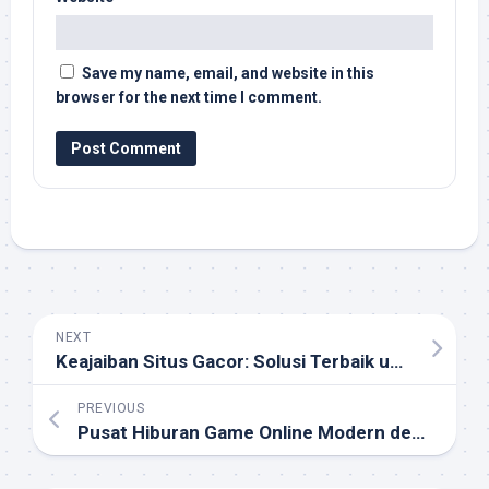
Save my name, email, and website in this
browser for the next time I comment.
NEXT
Keajaiban Situs Gacor: Solusi Terbaik untuk Pecinta Permainan Online
PREVIOUS
Pusat Hiburan Game Online Modern dengan Login Cepat