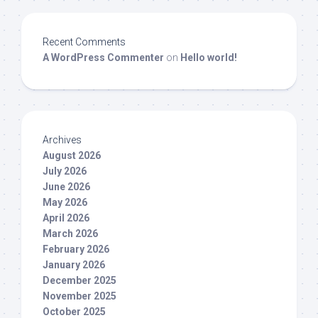
Recent Comments
A WordPress Commenter
on
Hello world!
Archives
August 2026
July 2026
June 2026
May 2026
April 2026
March 2026
February 2026
January 2026
December 2025
November 2025
October 2025