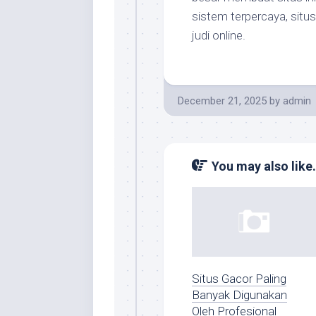
sistem terpercaya, situs
judi online.
December 21, 2025
by
admin
You may also like.
Situs Gacor Paling
Banyak Digunakan
Oleh Profesional