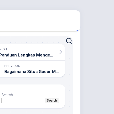
NEXT
Panduan Lengkap Mengenal Situs Gacor yang Menawarkan Bonus Melimpah
PREVIOUS
Bagaimana Situs Gacor Meningkatkan User Experience Melalui Desain User Interface Yang Intuitif
Search
Search