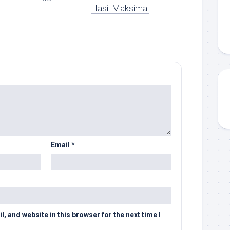
Hasil Maksimal
Email
*
 and website in this browser for the next time I