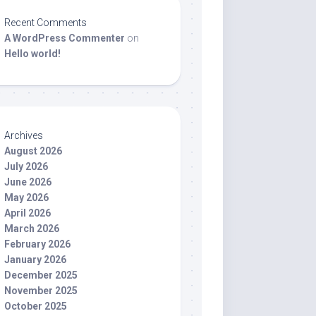
Recent Comments
A WordPress Commenter
on
Hello world!
Archives
August 2026
July 2026
June 2026
May 2026
April 2026
March 2026
February 2026
January 2026
December 2025
November 2025
October 2025