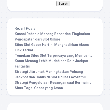
Search
Recent Posts
Kuasai Rahasia Menang Besar dan Tingkatkan
Pendapatan dari Slot Online
Situs Slot Gacor Hari Ini Menghadirkan Akses
Link Terbaru
Temukan Situs Slot Terpercaya yang Membantu
Kamu Menang Lebih Mudah dan Raih Jackpot
Fantastis
Strategi Jitu untuk Meningkatkan Peluang
Jackpot dan Bonus di Slot Online Favoritmu
Strategi Pengelolaan Keuangan saat Bermain di
Situs Togel Gacor yang Aman