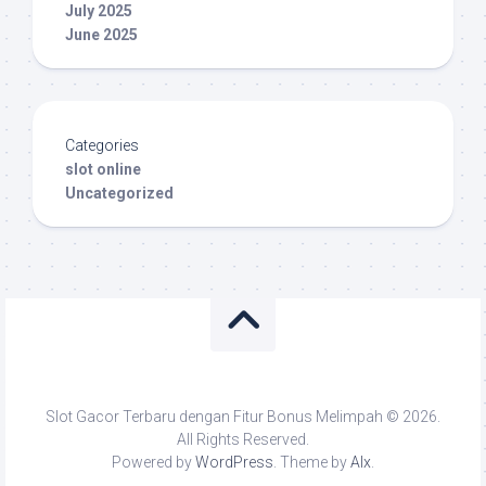
July 2025
June 2025
Categories
slot online
Uncategorized
Slot Gacor Terbaru dengan Fitur Bonus Melimpah © 2026.
All Rights Reserved.
Powered by
WordPress
. Theme by
Alx
.