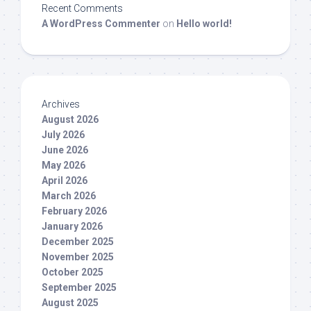
Recent Comments
A WordPress Commenter
on
Hello world!
Archives
August 2026
July 2026
June 2026
May 2026
April 2026
March 2026
February 2026
January 2026
December 2025
November 2025
October 2025
September 2025
August 2025