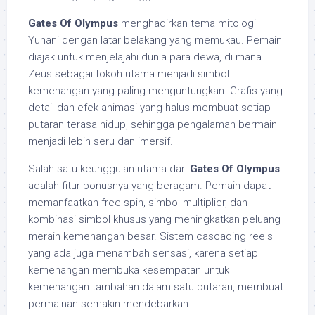
Gates Of Olympus
menghadirkan tema mitologi
Yunani dengan latar belakang yang memukau. Pemain
diajak untuk menjelajahi dunia para dewa, di mana
Zeus sebagai tokoh utama menjadi simbol
kemenangan yang paling menguntungkan. Grafis yang
detail dan efek animasi yang halus membuat setiap
putaran terasa hidup, sehingga pengalaman bermain
menjadi lebih seru dan imersif.
Salah satu keunggulan utama dari
Gates Of Olympus
adalah fitur bonusnya yang beragam. Pemain dapat
memanfaatkan free spin, simbol multiplier, dan
kombinasi simbol khusus yang meningkatkan peluang
meraih kemenangan besar. Sistem cascading reels
yang ada juga menambah sensasi, karena setiap
kemenangan membuka kesempatan untuk
kemenangan tambahan dalam satu putaran, membuat
permainan semakin mendebarkan.