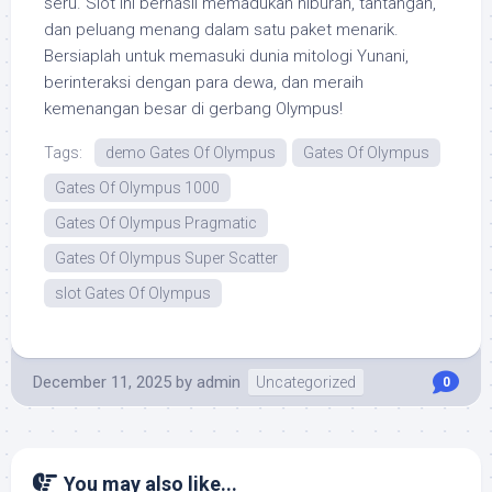
seru. Slot ini berhasil memadukan hiburan, tantangan,
dan peluang menang dalam satu paket menarik.
Bersiaplah untuk memasuki dunia mitologi Yunani,
berinteraksi dengan para dewa, dan meraih
kemenangan besar di gerbang Olympus!
Tags:
demo Gates Of Olympus
Gates Of Olympus
Gates Of Olympus 1000
Gates Of Olympus Pragmatic
Gates Of Olympus Super Scatter
slot Gates Of Olympus
December 11, 2025
by
admin
Uncategorized
0
You may also like...