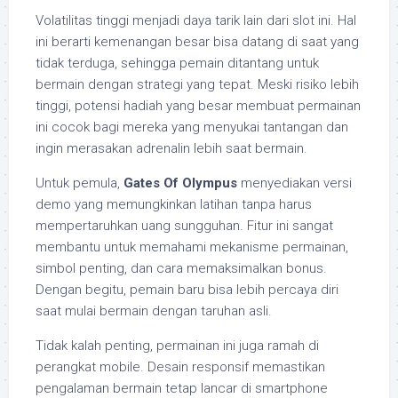
Volatilitas tinggi menjadi daya tarik lain dari slot ini. Hal
ini berarti kemenangan besar bisa datang di saat yang
tidak terduga, sehingga pemain ditantang untuk
bermain dengan strategi yang tepat. Meski risiko lebih
tinggi, potensi hadiah yang besar membuat permainan
ini cocok bagi mereka yang menyukai tantangan dan
ingin merasakan adrenalin lebih saat bermain.
Untuk pemula,
Gates Of Olympus
menyediakan versi
demo yang memungkinkan latihan tanpa harus
mempertaruhkan uang sungguhan. Fitur ini sangat
membantu untuk memahami mekanisme permainan,
simbol penting, dan cara memaksimalkan bonus.
Dengan begitu, pemain baru bisa lebih percaya diri
saat mulai bermain dengan taruhan asli.
Tidak kalah penting, permainan ini juga ramah di
perangkat mobile. Desain responsif memastikan
pengalaman bermain tetap lancar di smartphone