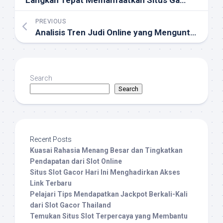
Langkah Tepat Memanfaatkan Situs Gacor agar Hasil yang Didapat Lebih Optimal
PREVIOUS
Analisis Tren Judi Online yang Menguntungkan bagi Situs Gacor Terpercaya
Search
Search
Recent Posts
Kuasai Rahasia Menang Besar dan Tingkatkan
Pendapatan dari Slot Online
Situs Slot Gacor Hari Ini Menghadirkan Akses
Link Terbaru
Pelajari Tips Mendapatkan Jackpot Berkali-Kali
dari Slot Gacor Thailand
Temukan Situs Slot Terpercaya yang Membantu