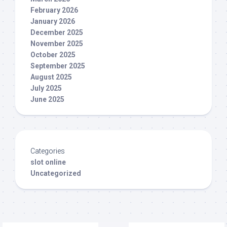
February 2026
January 2026
December 2025
November 2025
October 2025
September 2025
August 2025
July 2025
June 2025
Categories
slot online
Uncategorized