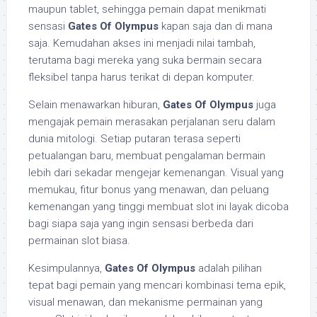
maupun tablet, sehingga pemain dapat menikmati
sensasi
Gates Of Olympus
kapan saja dan di mana
saja. Kemudahan akses ini menjadi nilai tambah,
terutama bagi mereka yang suka bermain secara
fleksibel tanpa harus terikat di depan komputer.
Selain menawarkan hiburan,
Gates Of Olympus
juga
mengajak pemain merasakan perjalanan seru dalam
dunia mitologi. Setiap putaran terasa seperti
petualangan baru, membuat pengalaman bermain
lebih dari sekadar mengejar kemenangan. Visual yang
memukau, fitur bonus yang menawan, dan peluang
kemenangan yang tinggi membuat slot ini layak dicoba
bagi siapa saja yang ingin sensasi berbeda dari
permainan slot biasa.
Kesimpulannya,
Gates Of Olympus
adalah pilihan
tepat bagi pemain yang mencari kombinasi tema epik,
visual menawan, dan mekanisme permainan yang