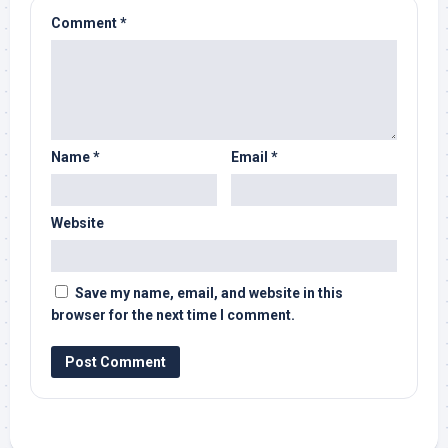
Comment
*
Name
*
Email
*
Website
Save my name, email, and website in this
browser for the next time I comment.