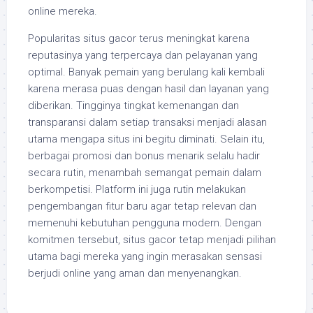
online mereka.
Popularitas situs gacor terus meningkat karena
reputasinya yang terpercaya dan pelayanan yang
optimal. Banyak pemain yang berulang kali kembali
karena merasa puas dengan hasil dan layanan yang
diberikan. Tingginya tingkat kemenangan dan
transparansi dalam setiap transaksi menjadi alasan
utama mengapa situs ini begitu diminati. Selain itu,
berbagai promosi dan bonus menarik selalu hadir
secara rutin, menambah semangat pemain dalam
berkompetisi. Platform ini juga rutin melakukan
pengembangan fitur baru agar tetap relevan dan
memenuhi kebutuhan pengguna modern. Dengan
komitmen tersebut, situs gacor tetap menjadi pilihan
utama bagi mereka yang ingin merasakan sensasi
berjudi online yang aman dan menyenangkan.