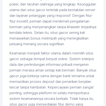
poker, dan taruhan olahraga yang lengkap. Keunggulan
utama dari situs gacor terletak pada kestabilan server
dan layanan pelanggan yang responsif. Dengan fitur-
fitur inovatif, pemain dapat menikmati pengalaman
bermain yang menyenangkan tanpa khawatir terjadinya
kendala teknis. Selain itu, situs gacor sering kali
menawarkan bonus melimpah yang meningkatkan
peluang menang secara signifikan.
Keamanan menjadi faktor utama dalam memilih situs
gacor sebagai tempat berjudi online. Sistem enkripsi
data dan perlindungan informasi pribadi menjamin
pemain merasa aman setiap kali bermain. Banyak situs
gacor juga bekerja sama dengan bank ternama untuk
memastikan proses deposit dan penarikan berjalan
lancar tanpa hambatan. Kepercayaan pemain sangat
penting, sehingga platform ini selalu memperbarui
sistem keamanannya secara berkala. Tidak hanya itu,
situs gacor juga menyediakan fitur demo yang