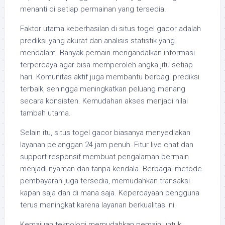
menanti di setiap permainan yang tersedia.
Faktor utama keberhasilan di situs togel gacor adalah
prediksi yang akurat dan analisis statistik yang
mendalam. Banyak pemain mengandalkan informasi
terpercaya agar bisa memperoleh angka jitu setiap
hari. Komunitas aktif juga membantu berbagi prediksi
terbaik, sehingga meningkatkan peluang menang
secara konsisten. Kemudahan akses menjadi nilai
tambah utama.
Selain itu, situs togel gacor biasanya menyediakan
layanan pelanggan 24 jam penuh. Fitur live chat dan
support responsif membuat pengalaman bermain
menjadi nyaman dan tanpa kendala. Berbagai metode
pembayaran juga tersedia, memudahkan transaksi
kapan saja dan di mana saja. Kepercayaan pengguna
terus meningkat karena layanan berkualitas ini.
Kemajuan teknologi memudahkan pemain untuk