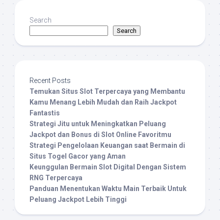
Search
Search
Recent Posts
Temukan Situs Slot Terpercaya yang Membantu
Kamu Menang Lebih Mudah dan Raih Jackpot
Fantastis
Strategi Jitu untuk Meningkatkan Peluang
Jackpot dan Bonus di Slot Online Favoritmu
Strategi Pengelolaan Keuangan saat Bermain di
Situs Togel Gacor yang Aman
Keunggulan Bermain Slot Digital Dengan Sistem
RNG Terpercaya
Panduan Menentukan Waktu Main Terbaik Untuk
Peluang Jackpot Lebih Tinggi