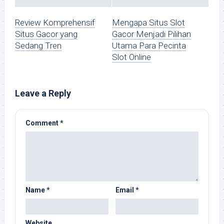
Review Komprehensif
Mengapa Situs Slot
Situs Gacor yang
Gacor Menjadi Pilihan
Sedang Tren
Utama Para Pecinta
Slot Online
Leave a Reply
Comment
*
Name
*
Email
*
Website