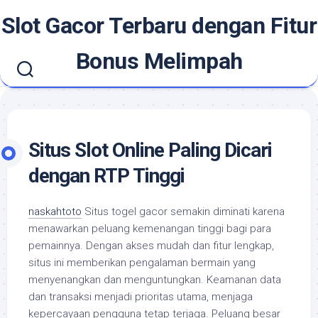
Skip
Slot Gacor Terbaru dengan Fitur
to
content
Bonus Melimpah
Situs Slot Online Paling Dicari
dengan RTP Tinggi
naskahtoto
Situs togel gacor semakin diminati karena
menawarkan peluang kemenangan tinggi bagi para
pemainnya. Dengan akses mudah dan fitur lengkap,
situs ini memberikan pengalaman bermain yang
menyenangkan dan menguntungkan. Keamanan data
dan transaksi menjadi prioritas utama, menjaga
kepercayaan pengguna tetap terjaga. Peluang besar