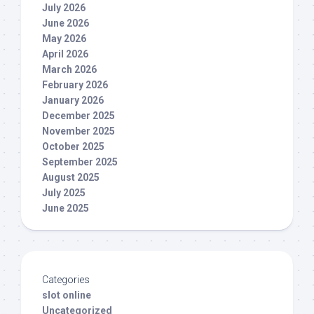
July 2026
June 2026
May 2026
April 2026
March 2026
February 2026
January 2026
December 2025
November 2025
October 2025
September 2025
August 2025
July 2025
June 2025
Categories
slot online
Uncategorized