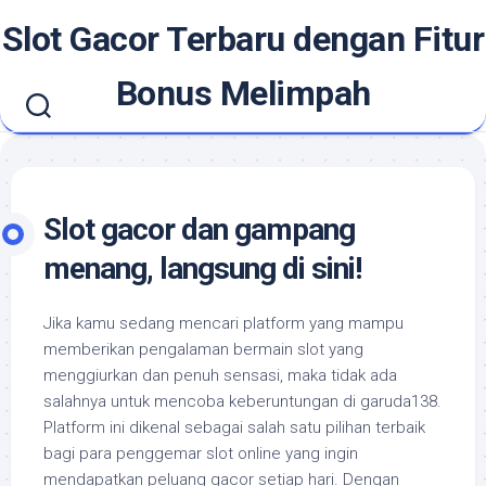
Skip
Slot Gacor Terbaru dengan Fitur
to
content
Bonus Melimpah
Slot gacor dan gampang
menang, langsung di sini!
Jika kamu sedang mencari platform yang mampu
memberikan pengalaman bermain slot yang
menggiurkan dan penuh sensasi, maka tidak ada
salahnya untuk mencoba keberuntungan di garuda138.
Platform ini dikenal sebagai salah satu pilihan terbaik
bagi para penggemar slot online yang ingin
mendapatkan peluang gacor setiap hari. Dengan