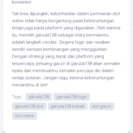
konsisten.
Tak bisa dipungkiri, keberhasilan dalam permainan slot
online tidak hanya bergantung pada keberuntungan,
tetapi juga pada platform yang digunakan. Oleh karena
itu, memilih garuda138 sebagai mitra bermainmu
adalah langkah cerdas. Segera login dan rasakan
sendiri sensasi kemenangan yang menggiurkan.
Dengan strategi yang tepat dan platform yang
terpercaya, peluang gacor di garuda138 akan semakin
nyata dan membuatmu semakin percaya diri dalam
setiap putaran. Jangan ragu, karena keberuntungan
menantimu di sini!
Tags:
garuda138
garuda138 login
garuda138 slot
garuda138 terbaik
slot gacor
slot online