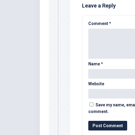
Leave a Reply
Comment
*
Name
*
Website
Save my name, email,
comment.