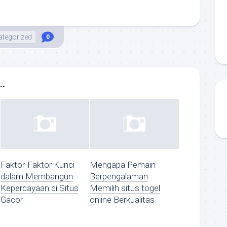
tegorized
0
..
Faktor-Faktor Kunci
Mengapa Pemain
dalam Membangun
Berpengalaman
Kepercayaan di Situs
Memilih situs togel
Gacor
online Berkualitas