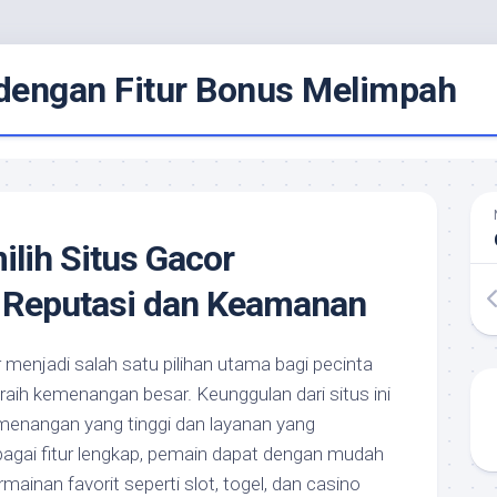
 dengan Fitur Bonus Melimpah
ilih Situs Gacor
 Reputasi dan Keamanan
menjadi salah satu pilihan utama bagi pecinta
eraih kemenangan besar. Keunggulan dari situs ini
emenangan yang tinggi dan layanan yang
bagai fitur lengkap, pemain dapat dengan mudah
ainan favorit seperti slot, togel, dan casino