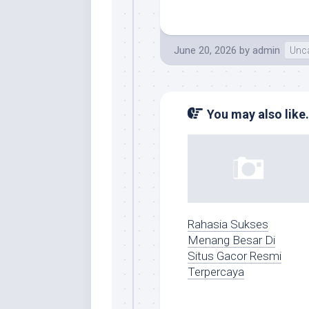
June 20, 2026
by
admin
Unca
You may also like.
Rahasia Sukses
Menang Besar Di
Situs Gacor Resmi
Terpercaya