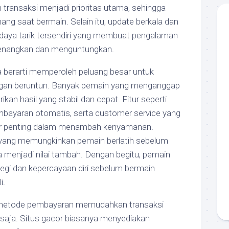
 transaksi menjadi prioritas utama, sehingga
ang saat bermain. Selain itu, update berkala dan
daya tarik tersendiri yang membuat pengalaman
enangkan dan menguntungkan.
a berarti memperoleh peluang besar untuk
an beruntun. Banyak pemain yang menganggap
an hasil yang stabil dan cepat. Fitur seperti
embayaran otomatis, serta customer service yang
tor penting dalam menambah kenyamanan.
 yang memungkinkan pemain berlatih sebelum
 menjadi nilai tambah. Dengan begitu, pemain
egi dan kepercayaan diri sebelum bermain
i.
 metode pembayaran memudahkan transaksi
 saja. Situs gacor biasanya menyediakan