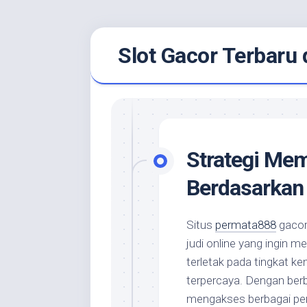
Skip
Slot Gacor Terbaru
to
content
Strategi Mem
Berdasarkan
Situs
permata888
gacor 
judi online yang ingin m
terletak pada tingkat k
terpercaya. Dengan ber
mengakses berbagai perm