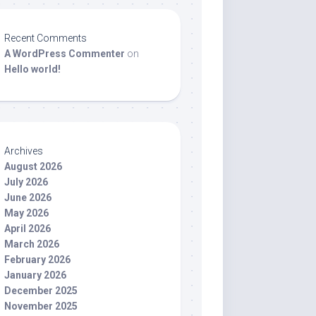
Recent Comments
A WordPress Commenter
on
Hello world!
Archives
August 2026
July 2026
June 2026
May 2026
April 2026
March 2026
February 2026
January 2026
December 2025
November 2025