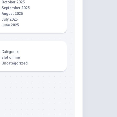
October 2025
September 2025
August 2025
July 2025
June 2025
Categories
slot online
Uncategorized