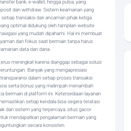
transfer bank, e-wallet, hingga pulsa, yang
osit dan withdraw. Sistem keamanan yang
 setiap transaksi dari ancaman pihak ketiga.
ng optimal didukung oleh tampilan website
a navigasi yang mudah dipahami. Hal ini membuat
yaman dan fokus saat bermain tanpa harus
eamanan data dan dana.
 terus meningkat karena dianggap sebagai solusi
eberuntungan. Banyak yang mengapresiasi
 transparansi dalam setiap proses transaksi.
romosi serta bonus yang melimpah menambah
ia bermain di platform ini. Ketersediaan layanan
emastikan setiap kendala bisa segera teratasi.
ik dan sistem yang terpercaya, situs gacor
 untuk mendapatkan pengalaman bermain yang
untungkan secara konsisten.