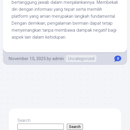
bertanggung jawab dalam menjalankannya. Membekali
diri dengan informasi yang tepat serta memilih
platform yang aman merupakan langkah fundamental.
Dengan demikian, pengalaman bermain dapat tetap
menyenangkan tanpa membawa dampak negatif bagi
aspek lain dalam kehidupan.
November 15, 2025
by
admin
Uncategorized
0
Search
Search