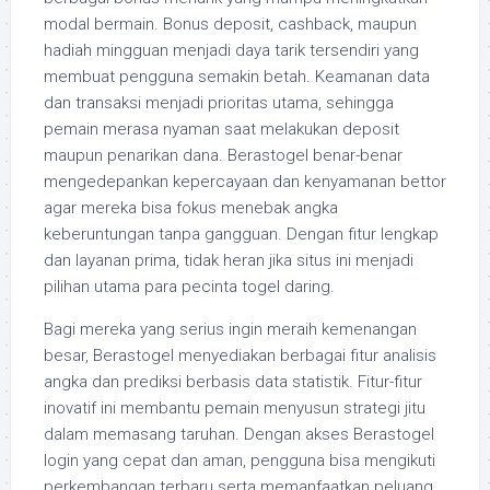
modal bermain. Bonus deposit, cashback, maupun
hadiah mingguan menjadi daya tarik tersendiri yang
membuat pengguna semakin betah. Keamanan data
dan transaksi menjadi prioritas utama, sehingga
pemain merasa nyaman saat melakukan deposit
maupun penarikan dana. Berastogel benar-benar
mengedepankan kepercayaan dan kenyamanan bettor
agar mereka bisa fokus menebak angka
keberuntungan tanpa gangguan. Dengan fitur lengkap
dan layanan prima, tidak heran jika situs ini menjadi
pilihan utama para pecinta togel daring.
Bagi mereka yang serius ingin meraih kemenangan
besar, Berastogel menyediakan berbagai fitur analisis
angka dan prediksi berbasis data statistik. Fitur-fitur
inovatif ini membantu pemain menyusun strategi jitu
dalam memasang taruhan. Dengan akses Berastogel
login yang cepat dan aman, pengguna bisa mengikuti
perkembangan terbaru serta memanfaatkan peluang