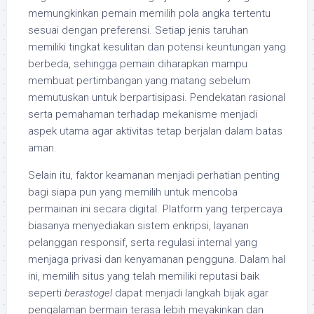
memungkinkan pemain memilih pola angka tertentu
sesuai dengan preferensi. Setiap jenis taruhan
memiliki tingkat kesulitan dan potensi keuntungan yang
berbeda, sehingga pemain diharapkan mampu
membuat pertimbangan yang matang sebelum
memutuskan untuk berpartisipasi. Pendekatan rasional
serta pemahaman terhadap mekanisme menjadi
aspek utama agar aktivitas tetap berjalan dalam batas
aman.
Selain itu, faktor keamanan menjadi perhatian penting
bagi siapa pun yang memilih untuk mencoba
permainan ini secara digital. Platform yang terpercaya
biasanya menyediakan sistem enkripsi, layanan
pelanggan responsif, serta regulasi internal yang
menjaga privasi dan kenyamanan pengguna. Dalam hal
ini, memilih situs yang telah memiliki reputasi baik
seperti
berastogel
dapat menjadi langkah bijak agar
pengalaman bermain terasa lebih meyakinkan dan