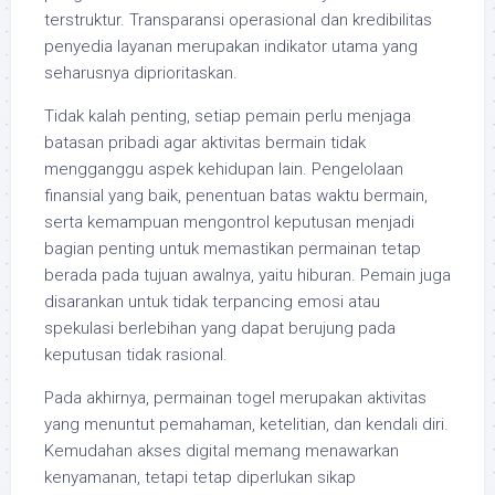
terstruktur. Transparansi operasional dan kredibilitas
penyedia layanan merupakan indikator utama yang
seharusnya diprioritaskan.
Tidak kalah penting, setiap pemain perlu menjaga
batasan pribadi agar aktivitas bermain tidak
mengganggu aspek kehidupan lain. Pengelolaan
finansial yang baik, penentuan batas waktu bermain,
serta kemampuan mengontrol keputusan menjadi
bagian penting untuk memastikan permainan tetap
berada pada tujuan awalnya, yaitu hiburan. Pemain juga
disarankan untuk tidak terpancing emosi atau
spekulasi berlebihan yang dapat berujung pada
keputusan tidak rasional.
Pada akhirnya, permainan togel merupakan aktivitas
yang menuntut pemahaman, ketelitian, dan kendali diri.
Kemudahan akses digital memang menawarkan
kenyamanan, tetapi tetap diperlukan sikap