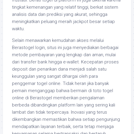
frustasi. Beras togel di platform ini juga dikenal karena
tingkat kemenangan yang relatif tinggi, berkat sistem
analisis data dan prediksi yang akurat, sehingga
meningkatkan peluang meraih jackpot besar setiap
waktu.
Selain menawarkan kemudahan akses melalui
Berastogel login, situs ini juga menyediakan berbagai
metode pembayaran yang lengkap dan aman, mulai
dari transfer bank hingga e-wallet. Kecepatan proses
deposit dan penarikan dana menjadi salah satu
keunggulan yang sangat dihargai oleh para
penggemar togel online. Tidak heran jika banyak
pemain menganggap bahwa bermain di toto togel
online di Berastogel memberikan pengalaman
berbeda dibandingkan platform lain yang sering kali
lambat dan tidak terpercaya. Inovasi yang terus
dikembangkan memastikan bahwa setiap pengunjung
mendapatkan layanan terbaik, serta tetap menjaga
kenyamanan selama bertransaksi dan bertaruh.