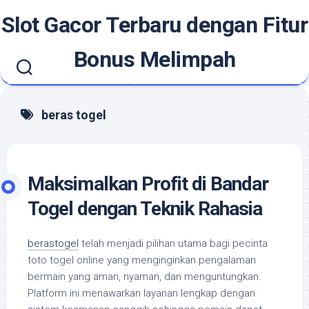
Skip
Slot Gacor Terbaru dengan Fitur
to
content
Bonus Melimpah
beras togel
Maksimalkan Profit di Bandar
Togel dengan Teknik Rahasia
berastogel
telah menjadi pilihan utama bagi pecinta
toto togel online yang menginginkan pengalaman
bermain yang aman, nyaman, dan menguntungkan.
Platform ini menawarkan layanan lengkap dengan