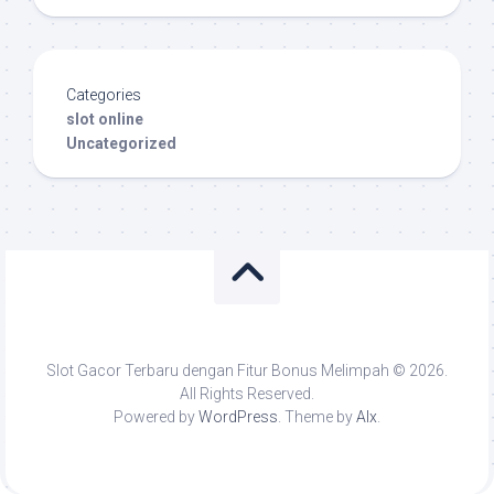
Categories
slot online
Uncategorized
Slot Gacor Terbaru dengan Fitur Bonus Melimpah © 2026.
All Rights Reserved.
Powered by
WordPress
. Theme by
Alx
.