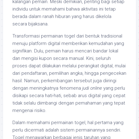
kalangan pemain. Meski demikian, penting bagi setiap
individu untuk memahami bahwa aktivitas ini tetap
berada dalam ranah hiburan yang harus dikelola
secara bijaksana.
Transformasi permainan togel dari bentuk tradisional
menuju platform digital memberikan kemudahan yang
signifikan. Dulu, pemain harus mencari bandar lokal
dan mengisi kupon secara manual. Kini, seluruh
proses dapat dilakukan melalui perangkat digital, mulai
dari pendaftaran, pemilihan angka, hingga pengecekan
hasil. Namun, perkembangan tersebut juga diiringi
dengan meningkatnya fenomena
judi online
yang perlu
disikapi secara hati-hati, sebab arus digital yang cepat
tidak selalu diimbangi dengan pemahaman yang tepat
mengenai risiko.
Dalam memahami permainan togel, hal pertama yang
perlu dicermati adalah sistem permainannya sendiri.
Togel menawarkan berbagai jenis taruhan yang