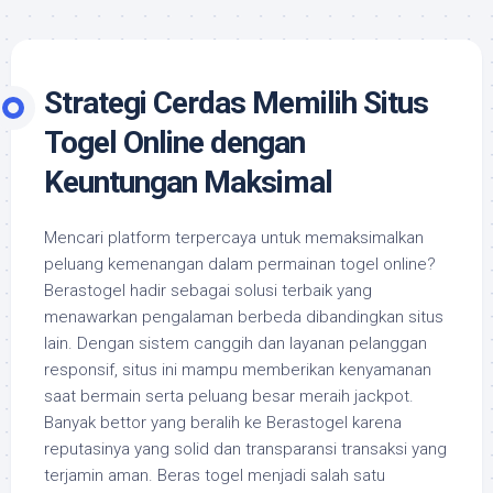
Strategi Cerdas Memilih Situs
Togel Online dengan
Keuntungan Maksimal
Mencari platform terpercaya untuk memaksimalkan
peluang kemenangan dalam permainan togel online?
Berastogel hadir sebagai solusi terbaik yang
menawarkan pengalaman berbeda dibandingkan situs
lain. Dengan sistem canggih dan layanan pelanggan
responsif, situs ini mampu memberikan kenyamanan
saat bermain serta peluang besar meraih jackpot.
Banyak bettor yang beralih ke Berastogel karena
reputasinya yang solid dan transparansi transaksi yang
terjamin aman. Beras togel menjadi salah satu