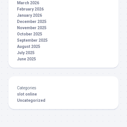
March 2026
February 2026
January 2026
December 2025
November 2025
October 2025
September 2025
August 2025
July 2025
June 2025
Categories
slot online
Uncategorized