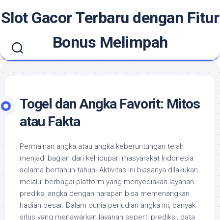
Skip
Slot Gacor Terbaru dengan Fitur
to
content
Bonus Melimpah
Togel dan Angka Favorit: Mitos
atau Fakta
Permainan angka atau angka keberuntungan telah
menjadi bagian dari kehidupan masyarakat Indonesia
selama bertahun-tahun. Aktivitas ini biasanya dilakukan
melalui berbagai platform yang menyediakan layanan
prediksi angka dengan harapan bisa memenangkan
hadiah besar. Dalam dunia perjudian angka ini, banyak
situs yang menawarkan layanan seperti prediksi, data