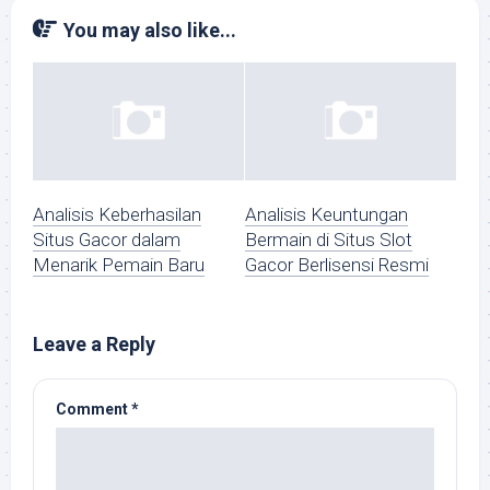
You may also like...
Analisis Keberhasilan
Analisis Keuntungan
Situs Gacor dalam
Bermain di Situs Slot
Menarik Pemain Baru
Gacor Berlisensi Resmi
Leave a Reply
Comment
*