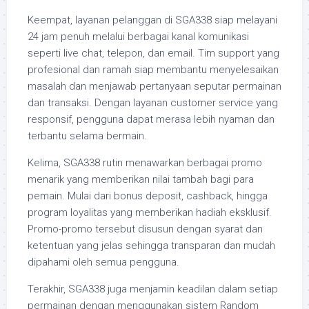
Keempat, layanan pelanggan di SGA338 siap melayani
24 jam penuh melalui berbagai kanal komunikasi
seperti live chat, telepon, dan email. Tim support yang
profesional dan ramah siap membantu menyelesaikan
masalah dan menjawab pertanyaan seputar permainan
dan transaksi. Dengan layanan customer service yang
responsif, pengguna dapat merasa lebih nyaman dan
terbantu selama bermain.
Kelima, SGA338 rutin menawarkan berbagai promo
menarik yang memberikan nilai tambah bagi para
pemain. Mulai dari bonus deposit, cashback, hingga
program loyalitas yang memberikan hadiah eksklusif.
Promo-promo tersebut disusun dengan syarat dan
ketentuan yang jelas sehingga transparan dan mudah
dipahami oleh semua pengguna.
Terakhir, SGA338 juga menjamin keadilan dalam setiap
permainan dengan menggunakan sistem Random