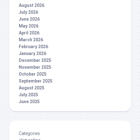
August 2026
July 2026
June 2026
May 2026
April 2026
March 2026
February 2026
January 2026
December 2025
November 2025
October 2025
September 2025
August 2025
July 2025
June 2025
Categories