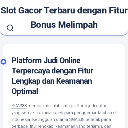
Skip
Slot Gacor Terbaru dengan Fitur
to
content
Bonus Melimpah
Platform Judi Online
Terpercaya dengan Fitur
Lengkap dan Keamanan
Optimal
SGA338
merupakan salah satu platform judi online
yang semakin diminati oleh para penggemar taruhan di
Indonesia. Keunggulan utama SGA338 terletak pada
berbagai fitur lengkap, keamanan yang terjamin, dan