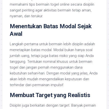
memahami tips bermain togel online secara disiplin
sangat penting agar aktivitas bermain tetap aman,
nyaman, dan terukur.
Menentukan Batas Modal Sejak
Awal
Langkah pertama untuk bermain lebih disiplin adalah
menetapkan batas modal. Modal bukan hanya soal
jumlah uang, tetapi juga batas risiko yang siap Anda
tanggung. Tentukan nominal khusus untuk bermain
togel dan jangan pernah menggunakan dana
kebutuhan sehari-hari. Dengan modal yang jelas, Anda
akan lebih mudah mengendalikan keputusan dan
terhindar dari permainan impulsif.
Membuat Target yang Realistis
Disiplin juga berkaitan dengan target. Banyak pemain