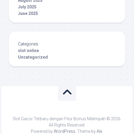
August 2025
July 2025
June 2025
Categories
slot online
Uncategorized
Slot Gacor Terbaru dengan Fitur Bonus Melimpah © 2026.
All Rights Reserved.
Powered by
WordPress
. Theme by
Alx
.