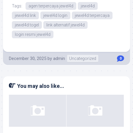
Tags:
agen terpercaya jewel4d
jewel4d
jewel4d link
jewel4d login
jewel4d terpercaya
jewel4d togel
link alternatif jewel4d
login resmi jewel4d
December 30, 2025
by
admin
Uncategorized
0
You may also like...