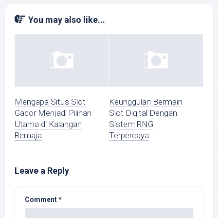
You may also like...
Mengapa Situs Slot
Keunggulan Bermain
Gacor Menjadi Pilihan
Slot Digital Dengan
Utama di Kalangan
Sistem RNG
Remaja
Terpercaya
Leave a Reply
Comment
*