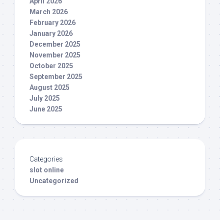
April 2026
March 2026
February 2026
January 2026
December 2025
November 2025
October 2025
September 2025
August 2025
July 2025
June 2025
Categories
slot online
Uncategorized