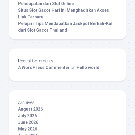
Pendapatan dari Slot Online
Situs Slot Gacor Hari Ini Menghadirkan Akses
Link Terbaru
Pelajari Tips Mendapatkan Jackpot Berkali-Kali
dari Slot Gacor Thailand
Recent Comments
A WordPress Commenter
on
Hello world!
Archives
August 2026
July 2026
June 2026
May 2026