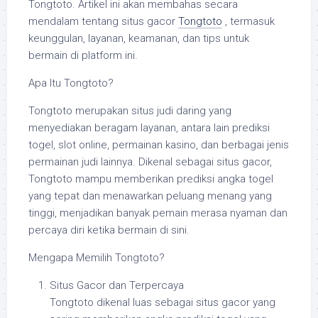
Tongtoto. Artikel ini akan membahas secara
mendalam tentang situs gacor
Tongtoto
, termasuk
keunggulan, layanan, keamanan, dan tips untuk
bermain di platform ini.
Apa Itu Tongtoto?
Tongtoto merupakan situs judi daring yang
menyediakan beragam layanan, antara lain prediksi
togel, slot online, permainan kasino, dan berbagai jenis
permainan judi lainnya. Dikenal sebagai situs gacor,
Tongtoto mampu memberikan prediksi angka togel
yang tepat dan menawarkan peluang menang yang
tinggi, menjadikan banyak pemain merasa nyaman dan
percaya diri ketika bermain di sini.
Mengapa Memilih Tongtoto?
Situs Gacor dan Terpercaya
Tongtoto dikenal luas sebagai situs gacor yang