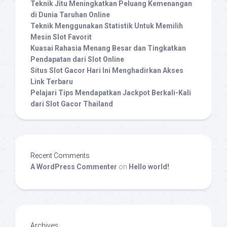
Teknik Jitu Meningkatkan Peluang Kemenangan
di Dunia Taruhan Online
Teknik Menggunakan Statistik Untuk Memilih
Mesin Slot Favorit
Kuasai Rahasia Menang Besar dan Tingkatkan
Pendapatan dari Slot Online
Situs Slot Gacor Hari Ini Menghadirkan Akses
Link Terbaru
Pelajari Tips Mendapatkan Jackpot Berkali-Kali
dari Slot Gacor Thailand
Recent Comments
A WordPress Commenter
on
Hello world!
Archives