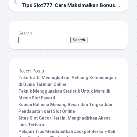
Tips Slot777: Cara Maksimalkan Bonus & Jackpot
Search
Search
Recent Posts
Teknik Jitu Meningkatkan Peluang Kemenangan
di Dunia Taruhan Online
Teknik Menggunakan Statistik Untuk Memilih
Mesin Slot Favorit
Kuasai Rahasia Menang Besar dan Tingkatkan
Pendapatan dari Slot Online
Situs Slot Gacor Hari Ini Menghadirkan Akses
Link Terbaru
Pelajari Tips Mendapatkan Jackpot Berkali-Kali