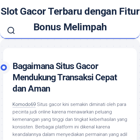
Skip
Slot Gacor Terbaru dengan Fitur
to
content
Bonus Melimpah
Bagaimana Situs Gacor
Mendukung Transaksi Cepat
dan Aman
Komodo69
Situs gacor kini semakin diminati oleh para
pecinta judi online karena menawarkan peluang
kemenangan yang tinggi dan tingkat keberhasilan yang
konsisten. Berbagai platform ini dikenal karena
keandalannya dalam menyediakan permainan yang adil