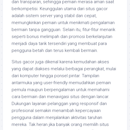
dan transparan, sehingga pemain merasa aman saat
berkompetisi. Keunggulan utama dari situs gacor
adalah sistem server yang stabil dan cepat,
memungkinkan pemain untuk menikmati pengalaman
bermain tanpa gangguan. Selain itu, fitur-fitur menarik
seperti bonus melimpah dan promosi berkelanjutan
menjadi daya tarik tersendiri yang membuat para
pengguna betah dan terus kembali bermain.
Situs gacor juga dikenal karena kemudahan akses
yang dapat diakses melalui berbagai perangkat, mulai
dari komputer hingga ponsel pintar. Tampilan
antarmuka yang user-friendly memudahkan pemain
pemula maupun berpengalaman untuk memahami
cara bermain dan menavigasi situs dengan lancar.
Dukungan layanan pelanggan yang responsif dan
profesional semakin menambah kepercayaan
pengguna dalam menjalankan aktivitas taruhan
mereka. Tak heran jika banyak orang memilih situs