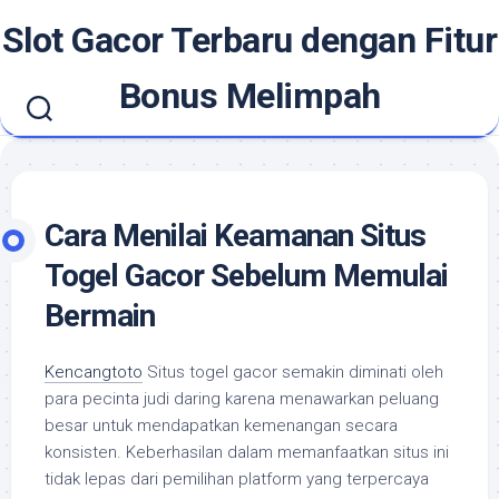
Skip
Slot Gacor Terbaru dengan Fitur
to
content
Bonus Melimpah
Cara Menilai Keamanan Situs
Togel Gacor Sebelum Memulai
Bermain
Kencangtoto
Situs togel gacor semakin diminati oleh
para pecinta judi daring karena menawarkan peluang
besar untuk mendapatkan kemenangan secara
konsisten. Keberhasilan dalam memanfaatkan situs ini
tidak lepas dari pemilihan platform yang terpercaya