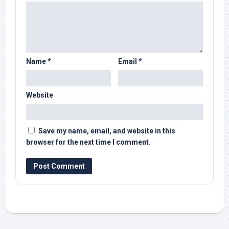
Name
*
Email
*
Website
Save my name, email, and website in this
browser for the next time I comment.