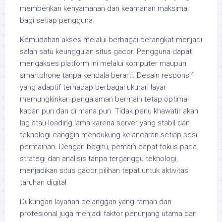
memberikan kenyamanan dan keamanan maksimal
bagi setiap pengguna.
Kemudahan akses melalui berbagai perangkat menjadi
salah satu keunggulan situs gacor. Pengguna dapat
mengakses platform ini melalui komputer maupun
smartphone tanpa kendala berarti. Desain responsif
yang adaptif terhadap berbagai ukuran layar
memungkinkan pengalaman bermain tetap optimal
kapan pun dan di mana pun. Tidak perlu khawatir akan
lag atau loading lama karena server yang stabil dan
teknologi canggih mendukung kelancaran setiap sesi
permainan. Dengan begitu, pemain dapat fokus pada
strategi dan analisis tanpa terganggu teknologi,
menjadikan situs gacor pilihan tepat untuk aktivitas
taruhan digital.
Dukungan layanan pelanggan yang ramah dan
profesional juga menjadi faktor penunjang utama dari