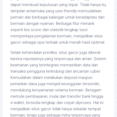
dapat membuat keputusan yang tepat. Tidak hanya itu,
tampilan antarmuka yang user-friendly memudahkan
pemain dari berbagai kalangan untuk beradaptasi dan
bermain dengan nyaman. Berbagai fitur menarik
seperti live score dan statistik lengkap turut
memperkaya pengalaman bermain, menjadikan situs
gacor sebagai opsi terbaik untuk meraih hasil optimal.
Selain kehandalan prediksi, situs gacor juga dikenal
karena reputasinya yang terpercaya dan aman. Sistem
keamanan yang terintegrasi memastikan data dan
transaksi pengguna terlindungi dari ancaman cyber.
Kemudahan dalam melakukan deposit maupun
penarikan dana juga menjadi keunggulan tersendiri,
mendukung kenyamanan selama bermain. Beragam
metode pembayaran, mulai dari transfer bank hingga
e-wallet, tersedia lengkap dan cepat diproses. Hal ini
menjadikan situs gacor tidak hanya sekadar tempat
bermain, tetapi juga sebagai mitra terpercaya yang