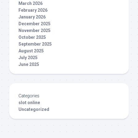
March 2026
February 2026
January 2026
December 2025
November 2025
October 2025
September 2025
August 2025
July 2025
June 2025
Categories
slot online
Uncategorized