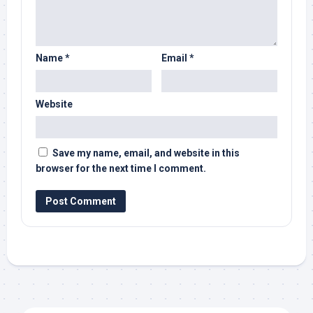
Name
*
Email
*
Website
Save my name, email, and website in this
browser for the next time I comment.