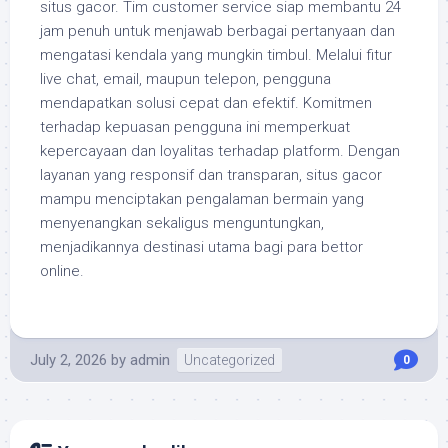
situs gacor. Tim customer service siap membantu 24
jam penuh untuk menjawab berbagai pertanyaan dan
mengatasi kendala yang mungkin timbul. Melalui fitur
live chat, email, maupun telepon, pengguna
mendapatkan solusi cepat dan efektif. Komitmen
terhadap kepuasan pengguna ini memperkuat
kepercayaan dan loyalitas terhadap platform. Dengan
layanan yang responsif dan transparan, situs gacor
mampu menciptakan pengalaman bermain yang
menyenangkan sekaligus menguntungkan,
menjadikannya destinasi utama bagi para bettor
online.
July 2, 2026
by
admin
Uncategorized
0